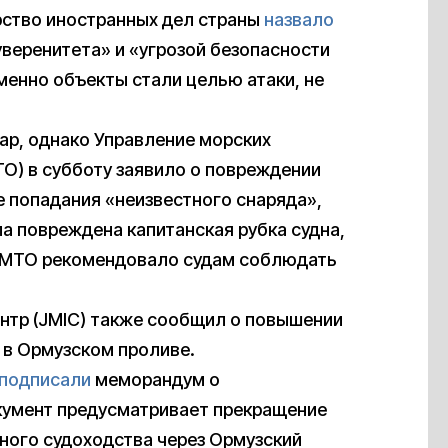
рство иностранных дел страны
назвало
еренитета» и «угрозой безопасности
менно объекты стали целью атаки, не
ар, однако Управление морских
O) в субботу заявило о повреждении
е попадания «неизвестного снаряда»,
а повреждена капитанская рубка судна,
UKMTO рекомендовало судам соблюдать
тр (JMIC) также сообщил о повышении
 в Ормузском проливе.
подписали
меморандум о
кумент предусматривает прекращение
ного судоходства через Ормузский