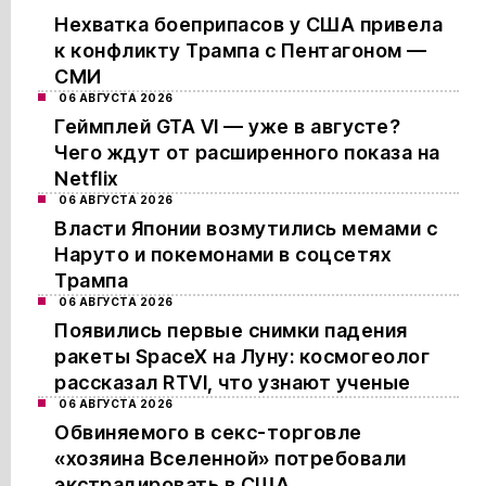
Нехватка боеприпасов у США привела
к конфликту Трампа с Пентагоном —
СМИ
06 АВГУСТА 2026
Геймплей GTA VI — уже в августе?
Чего ждут от расширенного показа на
Netflix
06 АВГУСТА 2026
Власти Японии возмутились мемами с
Наруто и покемонами в соцсетях
Трампа
06 АВГУСТА 2026
Появились первые снимки падения
ракеты SpaceX на Луну: космогеолог
рассказал RTVI, что узнают ученые
06 АВГУСТА 2026
Обвиняемого в секс-торговле
«хозяина Вселенной» потребовали
экстрадировать в США