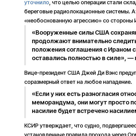
уточнило
, что целью операции стали скла
береговые радиолокационные системы. Ат
«необоснованную агрессию» со стороны 
«Вооруженные силы США сохраняю
продолжают внимательно следить 
положения соглашения с Ираном с
оставались полностью в силе», —
Вице-президент США Джей Ди Вэнс предуп
соразмерный ответ на любое нападение.
«Если у них есть разногласия отн
меморандума, они могут просто по
насилие будет встречено насили
КСИР утверждает, что судно, подвергшее
установленные правила прохода через Орм