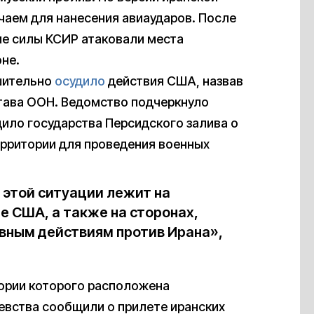
аем для нанесения авиаударов. После
ие силы КСИР атаковали места
не.
шительно
осудило
действия США, назвав
тава ООН. Ведомство подчеркнуло
дило государства Персидского залива о
рритории для проведения военных
 этой ситуации лежит на
 США, а также на сторонах,
вным действиям против Ирана»,
тории которого расположена
левства сообщили о прилете иранских