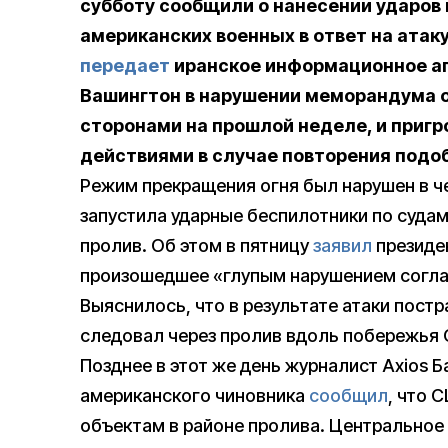
субботу сообщили о нанесении ударов
американских военных в ответ на атак
передает
иранское информационное аге
Вашингтон в нарушении меморандума о
сторонами на прошлой неделе, и приг
действиями в случае повторения подо
Режим прекращения огня был нарушен в ч
запустила ударные беспилотники по суда
пролив. Об этом в пятницу
заявил
президе
произошедшее «глупым нарушением согла
Выяснилось, что в результате атаки постра
следовал через пролив вдоль побережья 
Позднее в этот же день журналист Axios Б
американского чиновника
сообщил
, что 
объектам в районе пролива. Центрально