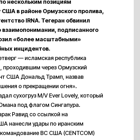
 по нескольким позициям
у США в районе Ормузского пролива,
нтство IRNA. Тегеран обвинил
 взаимопонимании, подписанного
розил «более масштабными»
бных инцидентов.
етверг — исламская республика
м, проходившим через Ормузский
нт США Дональд Трамп, назвав
шения о прекращении огня».
дал сухогруз M/V Ever Lovely, который
Омана под флагом Сингапура.
арак Равид со ссылкой на
США нанесли удары по иранским
е командование ВС США (CENTCOM)