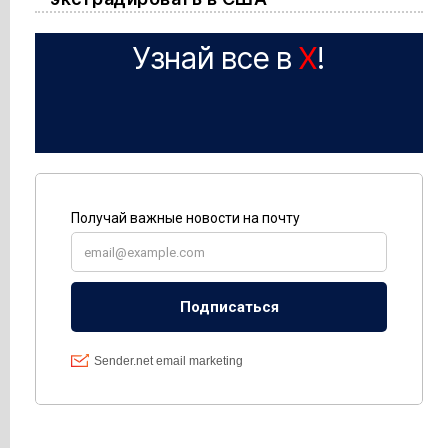
Узнай все в
X
!