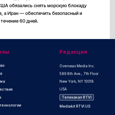
США обязались снять морскую блокаду
а, а Иран — обеспечить безопасный и
течение 60 дней.
елы
Редакция
во
Overseas Media Inc.
а
589 8th Ave., 7th Floor
ика
New York, NY 10018
USA
ествия
а
Телеканал RTVI
 технологии
Mediakit RTVI US