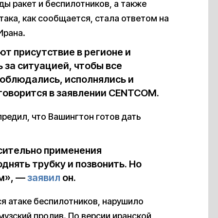
ды ракет и беспилотников, а также
ака, как сообщается, стала ответом на
Ирана.
т присутствие в регионе и
за ситуацией, чтобы все
облюдались, исполнялись и
 говорится в заявлении CENTCOM.
редил, что Вашингтон готов дать
осительно применения
днять трубку и позвонить. Но
ем», —
заявил
он.
ся атаке беспилотников, нарушило
узский пролив. По версии иранской