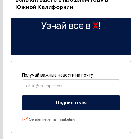
Южной Калифорнии
Узнай все в
X
!