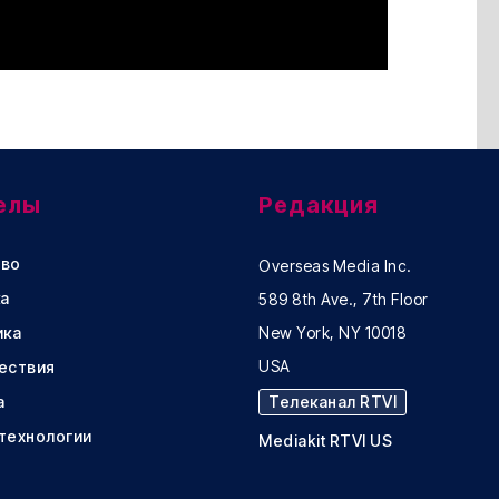
елы
Редакция
во
Overseas Media Inc.
а
589 8th Ave., 7th Floor
ика
New York, NY 10018
USA
ествия
а
Телеканал RTVI
 технологии
Mediakit RTVI US