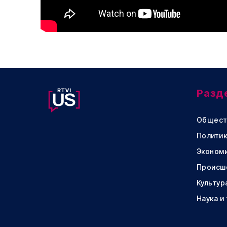
Разд
Общест
Политик
Эконом
Происш
Культур
Наука и