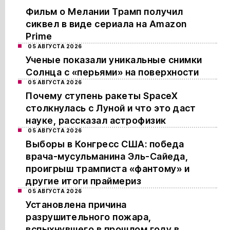
Фильм о Мелании Трамп получил
сиквел в виде сериала на Amazon
Prime
05 АВГУСТА 2026
Ученые показали уникальные снимки
Солнца с «перьями» на поверхности
05 АВГУСТА 2026
Почему ступень ракеты SpaceX
столкнулась с Луной и что это даст
науке, рассказал астрофизик
05 АВГУСТА 2026
Выборы в Конгресс США: победа
врача-мусульманина Эль-Сайеда,
проигрыш трамписта «фантому» и
другие итоги праймериз
05 АВГУСТА 2026
Установлена причина
разрушительного пожара,
вспыхнувшего в прошлом году в