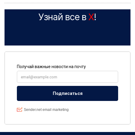
Узнай все в
X
!