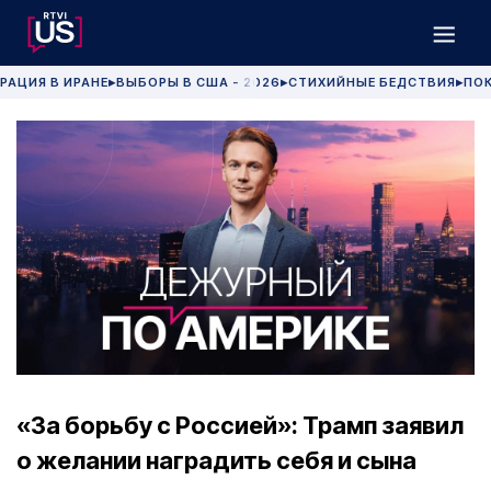
РАЦИЯ В ИРАНЕ
ВЫБОРЫ В США - 2026
СТИХИЙНЫЕ БЕДСТВИЯ
ПОК
▶
▶
▶
«За борьбу с Россией»: Трамп заявил
о желании наградить себя и сына