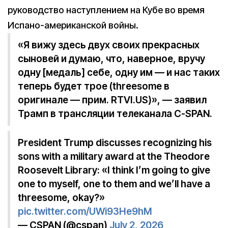
руководство наступлением на Кубе во время
Испано-американской войны.
«Я вижу здесь двух своих прекрасных
сыновей и думаю, что, наверное, вручу
одну [медаль] cебе, одну им — и нас таких
теперь будет трое (threesome в
оригинале — прим. RTVI.US)», — заявил
Трамп в трансляции телеканала C-SPAN.
President Trump discusses recognizing his
sons with a military award at the Theodore
Roosevelt Library: «I think I’m going to give
one to myself, one to them and we’ll have a
threesome, okay?»
pic.twitter.com/UWi93He9hM
— CSPAN (@cspan)
July 2, 2026