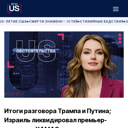
50-ЛЕТИЕ США
СМЕРТИ ЗНАМЕНИТОСТЕЙ
СТИХИЙНЫЕ БЕДСТВИЯ
О
▶
▶
▶
Итоги разговора Трампа и Путина;
Израиль ликвидировал премьер-