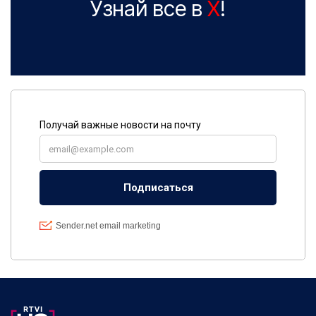
Узнай все в
X
!