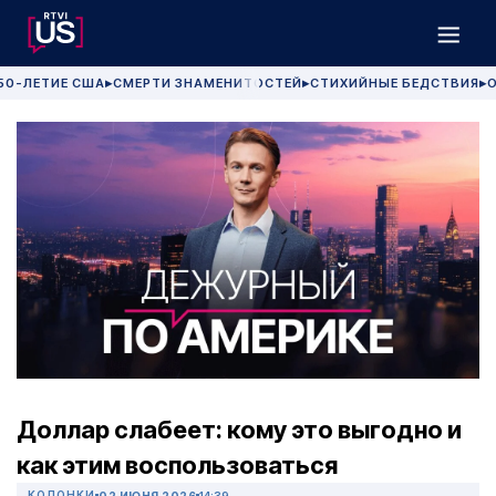
50-ЛЕТИЕ США
СМЕРТИ ЗНАМЕНИТОСТЕЙ
СТИХИЙНЫЕ БЕДСТВИЯ
О
▶
▶
▶
Доллар слабеет: кому это выгодно и
как этим воспользоваться
КОЛОНКИ
02 ИЮНЯ 2026
14:39