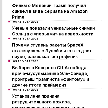
Фильм о Мелании Трамп получил
сиквел в виде сериала на Amazon
Prime
05 АВГУСТА 2026
Ученые показали уникальные снимки
Солнца с «перьями» на поверхности
05 АВГУСТА 2026
Почему ступень ракеты SpaceX
столкнулась с Луной и что это даст
науке, рассказал астрофизик
05 АВГУСТА 2026
Выборы в Конгресс США: победа
врача-мусульманина Эль-Сайеда,
проигрыш трамписта «фантому» и
другие итоги праймериз
05 АВГУСТА 2026
Установлена причина
разрушительного пожара,
вспыхнувшего в прошлом году в