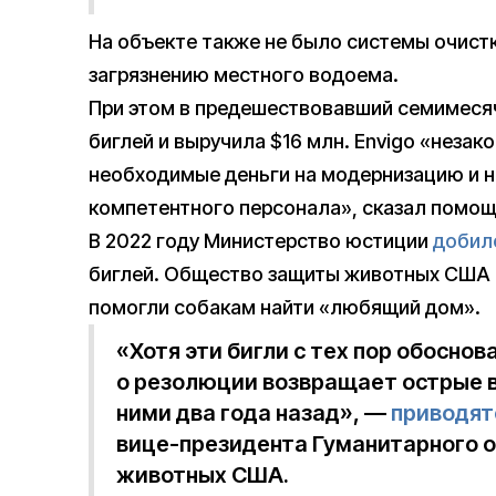
На объекте также не было системы ​​очист
загрязнению местного водоема.
При этом в предешествовавший семимесяч
биглей и выручила $16 млн. Envigo «незак
необходимые деньги на модернизацию и н
компетентного персонала», сказал помощ
В 2022 году Министерство юстиции
добил
биглей. Общество защиты животных США
помогли собакам найти «любящий дом».
«Хотя эти бигли с тех пор обосно
о резолюции возвращает острые в
ними два года назад», —
приводят
вице-президента Гуманитарного 
животных США.