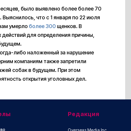
месяцев, было выявлено более более 70
Выяснилось, что с 1 января по 22 июля
инам умерло
более 300
щенков. В
х действий для определения причины,
будущем.
когда-либо наложенный за нарушение
очерним компаниям также запретили
ажей собак в будущем. При этом
оятность открытия уголовных дел.
елы
Редакция
во
Overseas Media Inc.