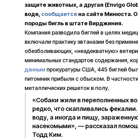
защите животных, а другая (Envigo Globa
воде,
сообщается
на сайте Минюста. О
породы бигль в штате Вирджиния.
Компания разводила биглей в целях меди
включали практику эвтаназии без примен
обезболивающих, «неадекватную» ветер
минимальных стандартов содержания, кор
данным
прокуратуры США, 445 биглей был
питомник прибыли с обыском. В частности
металлических решеток в полу.
«Собаки жили в переполненных во
редко, что скапливались фекалии
воду, а иногда и пищу, зараженну
насекомыми», — рассказал помощ
Тодд Ким.