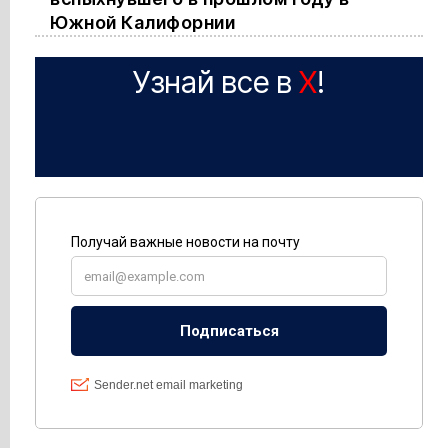
Южной Калифорнии
Узнай все в
X
!