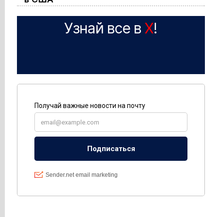
Узнай все в
X
!