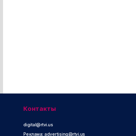
Контакты
digital@rtvi.us
Реклама:
advertising@rtvi.us