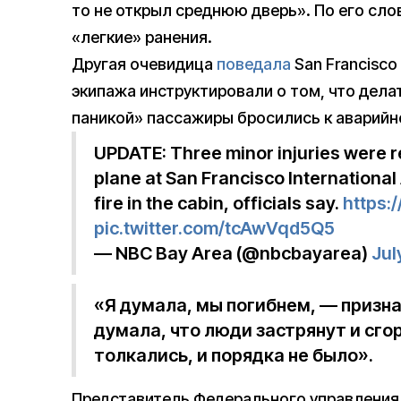
то не открыл среднюю дверь». По его сло
«легкие» ранения.
Другая очевидица
поведала
San Francisco
экипажа инструктировали о том, что дела
паникой» пассажиры бросились к аварийн
UPDATE: Three minor injuries were r
plane at San Francisco International
fire in the cabin, officials say.
https:
pic.twitter.com/tcAwVqd5Q5
— NBC Bay Area (@nbcbayarea)
Jul
«Я думала, мы погибнем, — призн
думала, что люди застрянут и сгор
толкались, и порядка не было».
Представитель Федерального управления