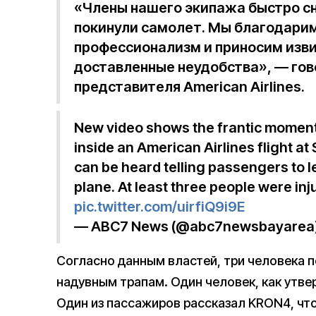
«Члены нашего экипажа быстро сн
покинули самолет. Мы благодарим
профессионализм и приносим изв
доставленные неудобства», — гов
представителя American Airlines.
New video shows the frantic moments
inside an American Airlines flight at 
can be heard telling passengers to l
plane. At least three people were in
pic.twitter.com/uirfiQ9i9E
— ABC7 News (@abc7newsbayarea
Согласно данным властей, три человека п
надувным трапам. Один человек, как утве
Один из пассажиров рассказал KRON4, что