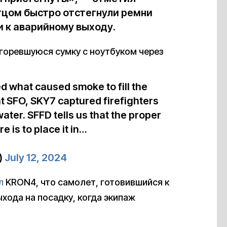
отцом быстро отстегнули ремни
и к аварийному выходу.
агоревшуюся сумку с ноутбуком через
d what caused smoke to fill the
at SFO, SKY7 captured firefighters
water. SFFD tells us that the proper
e is to place it in…
)
July 12, 2024
л
KRON4, что самолет, готовившийся к
ыхода на посадку, когда экипаж