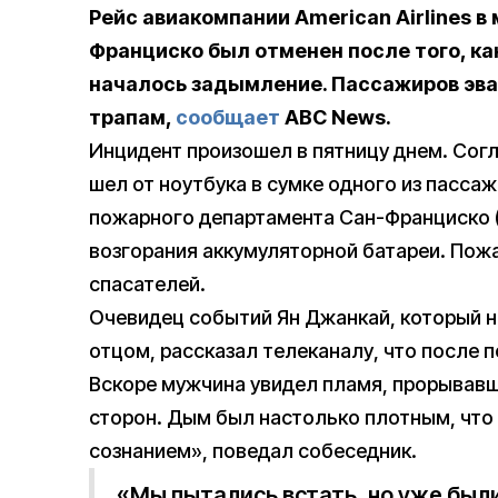
Рейс авиакомпании American Airlines 
Франциско был отменен после того, как
началось задымление. Пассажиров эва
трапам,
сообщает
ABC News.
Инцидент произошел в пятницу днем. Сог
шел от ноутбука в сумке одного из пасса
пожарного департамента Сан-Франциско (
возгорания аккумуляторной батареи. Пож
спасателей.
Очевидец событий Ян Джанкай, который н
отцом, рассказал телеканалу, что после 
Вскоре мужчина увидел пламя, прорывавше
сторон. Дым был настолько плотным, что 
сознанием», поведал собеседник.
«Мы пытались встать, но уже был