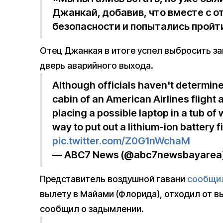
Джанкай, добавив, что вместе с 
безопасности и попытались пройт
Отец Джанкая в итоге успел выбросить з
дверь аварийного выхода.
Although officials haven't determine
cabin of an American Airlines flight 
placing a possible laptop in a tub of 
way to put out a lithium-ion battery fir
pic.twitter.com/Z0G1nWchaM
— ABC7 News (@abc7newsbayarea
Представитель воздушной гавани
сообщи
вылету в Майами (Флорида), отходил от в
сообщил о задымлении.