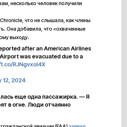
вам, несколько человек получили
 Chronicle, что не слышала, как члены
ть. Она добавила, что «охваченные
ому выходу.
eported after an American Airlines
 Airport was evacuated due to a
//t.co/RJNgvxoI4X
y 12, 2024
алась еще одна пассажирка. — Я
ят в огне. Люди отчаянно
 гражданской авиации (FAA)
заявил