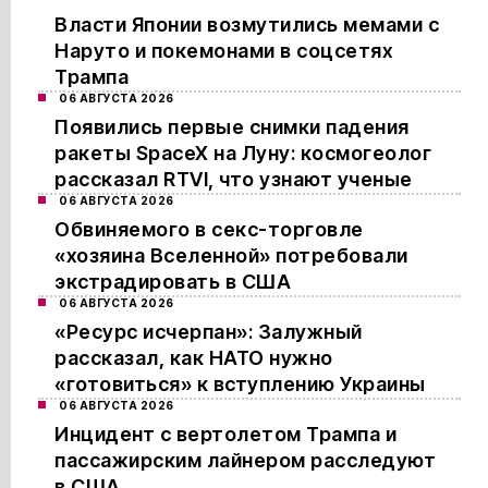
Власти Японии возмутились мемами с
Наруто и покемонами в соцсетях
Трампа
06 АВГУСТА 2026
Появились первые снимки падения
ракеты SpaceX на Луну: космогеолог
рассказал RTVI, что узнают ученые
06 АВГУСТА 2026
Обвиняемого в секс-торговле
«хозяина Вселенной» потребовали
экстрадировать в США
06 АВГУСТА 2026
«Ресурс исчерпан»: Залужный
рассказал, как НАТО нужно
«готовиться» к вступлению Украины
06 АВГУСТА 2026
Инцидент с вертолетом Трампа и
пассажирским лайнером расследуют
в США