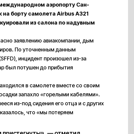
в международном аэропорту Сан-
 на борту самолета Airbus A321
куировали из салона по надувным
ласно заявлению авиакомпании, дым
жиров. По уточненным данным
SFFD), инцидент произошел из-за
ар был потушен до прибытия
аходился в самолете вместе со своим
посадки запахло «горелыми кабелями».
еся из-под сидения его отца и с других
казалось, что «мы потеряем
и пристегнуты», — отметил