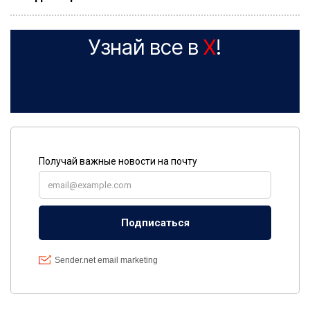
Узнай все в
X
!