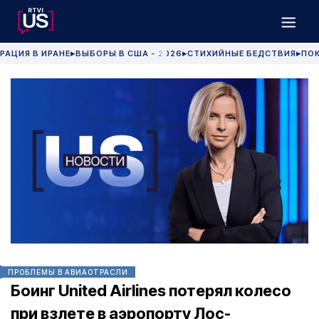
РАЦИЯ В ИРАНЕ
ВЫБОРЫ В США - 2026
СТИХИЙНЫЕ БЕДСТВИЯ
ПОК
▶
▶
▶
ПРОБЛЕМЫ В АВИАОТРАСЛИ
Боинг United Airlines потерял колесо
при взлете в аэропорту Лос-