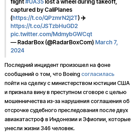
flight
#UA35
lost a wheel during takeoff,
captured by CaliPlanes
(
https://t.co/QPzmrN2j2T
) ✈️
https://t.co/JSTzbHuGD2
pic.twitter.com/MdmybGWCqt
— RadarBox (@RadarBoxCom)
March 7,
2024
Последний инцидент произошел на фоне
сообщений о том, что Boeing
согласилась
пойти на сделку с министерством юстиции США
и признала вину в преступном сговоре с целью
мошенничества из-за нарушения соглашения об
отсрочке судебного преследования после двух
авиакатастроф в Индонезии и Эфиопии, которые
унесли жизни 346 человек.