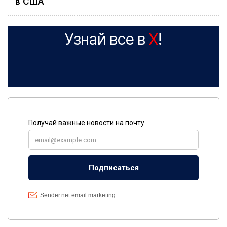
в США
Узнай все в
X
!