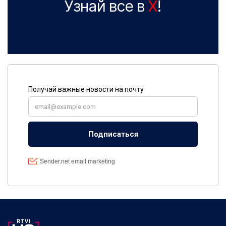
Узнай все в
X
!