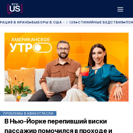
РАЦИЯ В ИРАНЕ
ВЫБОРЫ В США - 2026
СТИХИЙНЫЕ БЕДСТВИЯ
ПОК
▶
▶
▶
ПРОБЛЕМЫ В АВИАОТРАСЛИ
В Нью-Йорке перепивший виски
пассажир помочился в проходе и