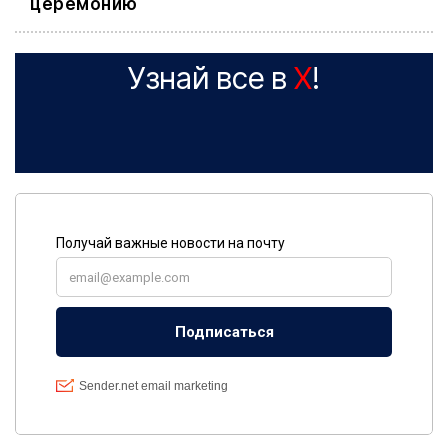
церемонию
Узнай все в
X
!