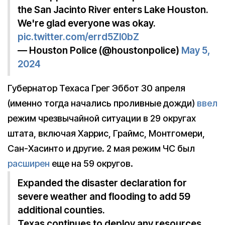
the San Jacinto River enters Lake Houston.
We're glad everyone was okay.
pic.twitter.com/errd5Zl0bZ
— Houston Police (@houstonpolice)
May 5,
2024
Губернатор Техаса Грег Эббот 30 апреля
(именно тогда начались проливные дожди)
ввел
режим чрезвычайной ситуации в 29 округах
штата, включая Харрис, Граймс, Монтгомери,
Сан-Хасинто и другие. 2 мая режим ЧС был
расширен
еще на 59 округов.
Expanded the disaster declaration for
severe weather and flooding to add 59
additional counties.
Texas continues to deploy any resources