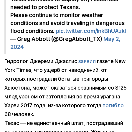
needed to protect Texans.
Please continue to monitor weather
conditions and avoid traveling in dangerous
flood conditions.
pic.twitter.com/lnkBhUAzkl
— Greg Abbott (@GregAbbott_TX)
May 2,
2024
Гидролог Джереми Джастис
заявил
газете New
York Times, что ущерб от наводнений, от
которых пострадали богатые пригороды
Хьюстона, может оказаться сравнимым со $125
млрд уроном от затопления во время урагана
Харви 2017 года, из-за которого тогда
погибло
68 человек.
Техас — не единственный штат, пострадавший
от непогоды за последнее время. Жизни по