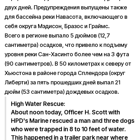
двух дней. Предупреждения выпущены также
для бассейна реки Навасота, включающего в
себя округа Мэдисон, Бразос и Граймс.
Всего в регионе выпало 5 дюймов (12,7
сантиметра) осадков, что привело к подъему
уровня реки Сан-Хасинто более чем на 3 фута
(90 сантиметров). В 50 километрах к северу от
Хьюстона в районе города Сплендора (округ
Либерти) за пять прошедших дней выпал 21
дюйм (53 сантиметра) дождевых осадков.
High Water Rescue:
About noon today, Officer H. Scott with
HPD's Marine rescued a man and three dogs
who were trapped in 8 to 10 feet of water.
This happened in a trailer park near where