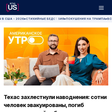
 В США - 2026
СТИХИЙНЫЕ БЕДСТВИЯ
ПОКУШЕНИЯ НА ТРАМПА
ВС
▶
▶
▶
Техас захлестнули наводнения: сотни
человек эвакуированы, погиб