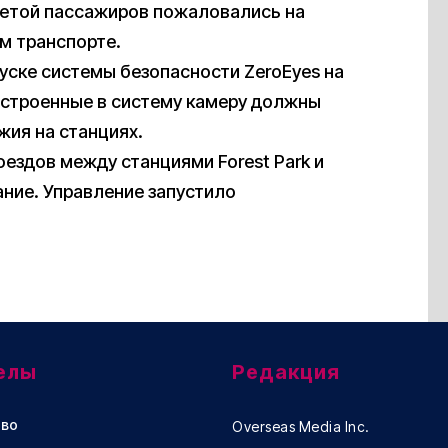
зетой пассажиров пожаловались на
м транспорте.
уске системы безопасности ZeroEyes на
 Встроенные в систему камеру должны
ия на станциях.
ездов между станциями Forest Park и
ание. Управление запустило
елы
Редакция
во
Overseas Media Inc.