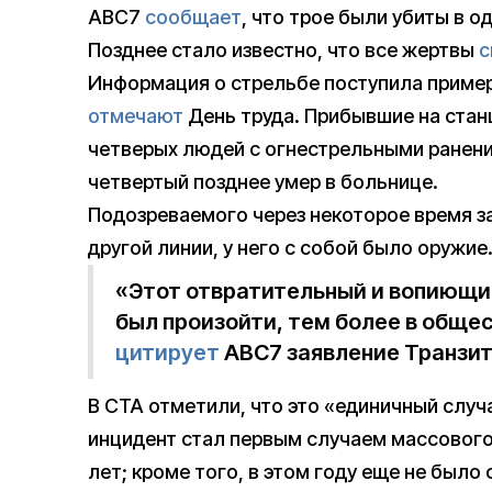
ABC7
сообщает
, что трое были убиты в о
Позднее стало известно, что все жертвы
с
Информация о стрельбе поступила примерн
отмечают
День труда. Прибывшие на стан
четверых людей с огнестрельными ранени
четвертый позднее умер в больнице.
Подозреваемого через некоторое время з
другой линии, у него с собой было оружие
«Этот отвратительный и вопиющий
был произойти, тем более в обще
цитирует
ABC7 заявление Транзитн
В CTA отметили, что это «единичный случа
инцидент стал первым случаем массового
лет; кроме того, в этом году еще не был