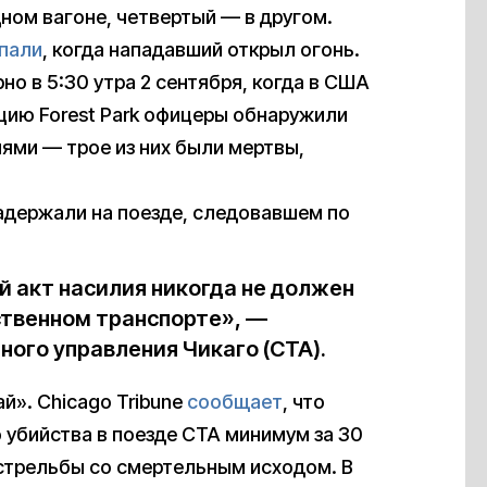
дном вагоне, четвертый — в другом.
пали
, когда нападавший открыл огонь.
о в 5:30 утра 2 сентября, когда в США
цию Forest Park офицеры обнаружили
ями — трое из них были мертвы,
адержали на поезде, следовавшем по
.
 акт насилия никогда не должен
ственном транспорте», —
ого управления Чикаго (CTA).
й». Chicago Tribune
сообщает
, что
 убийства в поезде CTA минимум за 30
о стрельбы со смертельным исходом. В