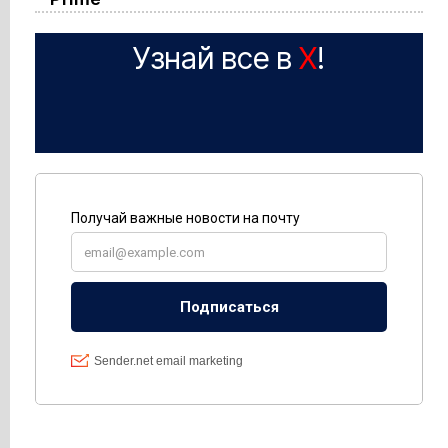
Узнай все в
X
!