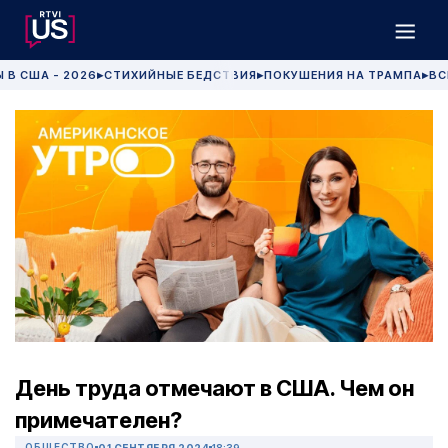
 В США - 2026
СТИХИЙНЫЕ БЕДСТВИЯ
ПОКУШЕНИЯ НА ТРАМПА
ВС
▶
▶
▶
День труда отмечают в США. Чем он
примечателен?
ОБЩЕСТВО
01 СЕНТЯБРЯ 2024
18:39