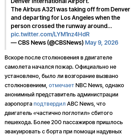
Denver International Airport.
The Airbus A321 was taking off from Denver
and departing for Los Angeles when the
person crossed the runway around…
pic.twitter.com/LYM1nz4HdR
— CBS News (@CBSNews)
May 9, 2026
Вскоре после столкновения в двигателе
самолета начался пожар. Официально не
установлено, было ли возгорание вызвано
столкновением,
отмечает
NBC News, однако
анонимный представитель администрации
аэропорта
подтвердил
ABC News, что
двигатель «частично поглотил» сбитого
пешехода. Более 200 пассажиров пришлось
эвакуировать с борта при помощи надувных