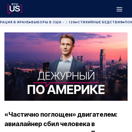
РАЦИЯ В ИРАНЕ
ВЫБОРЫ В США - 2026
СТИХИЙНЫЕ БЕДСТВИЯ
ПОК
▶
▶
▶
«Частично поглощен» двигателем:
авиалайнер сбил человека в