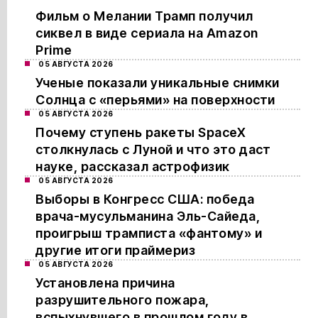
Фильм о Мелании Трамп получил
сиквел в виде сериала на Amazon
Prime
05 АВГУСТА 2026
Ученые показали уникальные снимки
Солнца с «перьями» на поверхности
05 АВГУСТА 2026
Почему ступень ракеты SpaceX
столкнулась с Луной и что это даст
науке, рассказал астрофизик
05 АВГУСТА 2026
Выборы в Конгресс США: победа
врача-мусульманина Эль-Сайеда,
проигрыш трамписта «фантому» и
другие итоги праймериз
05 АВГУСТА 2026
Установлена причина
разрушительного пожара,
вспыхнувшего в прошлом году в