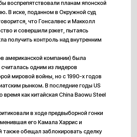
обы воспрепятствовали планам японской
ию. В иске, поданном в Окружной суд
оворится, что Гонсалвес и Макколл
тво и совершили рэкет, пытаясь
огла получить контроль над внутренним
гов американской компании) была
l считалась одним из лидеров
рой мировой войны, но с 1990-х годов
иатским рынком. В последние годы US
то время как китайская China Baowu Steel
ритиковали в ходе предвыборной гонки
аменившая его Камала Харрис и
й также обещал заблокировать сделку