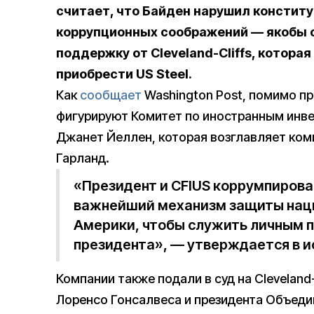
считает, что Байден нарушил констит
коррупционных соображений — якобы о
поддержку от Cleveland-Cliffs, котор
приобрести US Steel.
Как
сообщает
Washington Post, помимо пр
фигурируют Комитет по иностранным инве
Джанет Йеллен, которая возглавляет ком
Гарланд.
«Президент и CFIUS коррумпиров
важнейший механизм защиты нац
Америки, чтобы служить личным 
президента», — утверждается в и
Компании также подали в суд на Cleveland-
Лоренсо Гонсалвеса и президента Объед