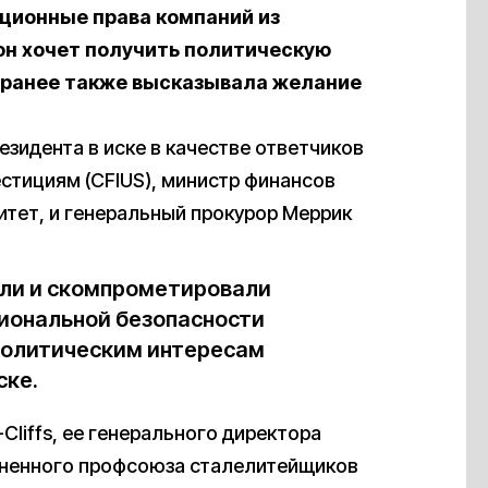
уционные права компаний из
н хочет получить политическую
ая ранее также высказывала желание
езидента в иске в качестве ответчиков
стициям (CFIUS), министр финансов
итет, и генеральный прокурор Меррик
али и скомпрометировали
иональной безопасности
политическим интересам
ске.
Cliffs, ее генерального директора
иненного профсоюза сталелитейщиков