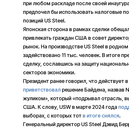
при любом раскладе после своей инаугур
предпочел бы использовать налоговые по
позиций US Steel.
Японская сторона в рамках сделки обещал
привлекать граждан США в совет директо
рынок. На производстве US Steel в родно
задействовано 11 тыс. человек. В итоге п
сделку, сославшись на защиту националь
секторов экономики.
Президент ранее говорил, что действует 
приветствовал
решение Байдена, назвав N
жуликом», который «подрывал отрасль, в
США. К слову, USW в марте 2024 года
под
выборах, с которых тот
в итоге снялся
.
Генеральный директор US Steel Дэвид Бер