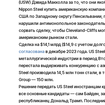
(USW) Дэвида Макколла за то, что они як
Nippon Steel купить американскую компан
США по Западному округу Пенсильвании, г
нарушили антимонопольное законодательс
сорвать сделку, чтобы Cleveland-Cliffs м
американским рынком стали.
Сделка на $14,1 млрд ($14,9 с учетом дол
согласована
в декабре 2023 года. US Stee
металлургической индустрии в период Вто
перестала выдерживать конкуренцию с аз
Steel производила 14,5 млн тонн стали, в 
Group — 150 млн.
Решение передать US Steel иностранцам к
все основные кандидаты — сам Байден, з
республиканец Дональд Трамп. Последни