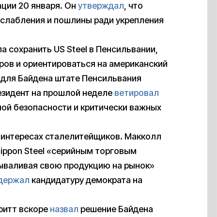
ации 20 января. Он
утверждал
, что
слабления и пошлины ради укрепления
а сохранить US Steel в Пенсильвании,
ров и ориентироваться на американский
м для Байдена штате Пенсильвания
резидент на прошлой неделе
ветировал
ной безопасности и критически важных
в интересах сталелитейщиков. Макколл
ippon Steel «серийным торговым
ываливая свою продукцию на рынок»
держал
кандидатуру демократа на
ритт вскоре
назвал
решение Байдена