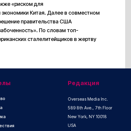
акже «риском для
 экономики Китая. Далее в совместном
и решение правительства США
боченность». По словам топ-
риканских сталелитейщиков в жертву
елы
Редакция
во
Overseas Media Inc.
а
589 8th Ave., 7th Floor
ика
New York, NY 10018
USA
ествия