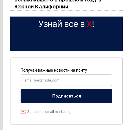
Южной Калифорнии
Узнай все в
X
!