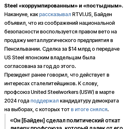
Steel «коррумпированным» и «постыдным».
Накануне, как
рассказывал
RTVI.US, Байден
объявил, что из соображений национальной
безопасности воспользуется правом вето на
продажу металлургического предприятия в
Пенсильвании. Сделка за $14 млрд о передаче
US Steel японским владельцам была
согласована за год до этого.
Президент ранее говорил, что действует в
интересах сталелитейщиков. К слову,
профсоюз United Steelworkers (USW) в марте
2024 года
поддержал
кандидатуру демократа
на выборах, с которых тот
в итоге снялся
.
«Он [Байден] сделал политический откат
лидеру профсоюза, который далек от его