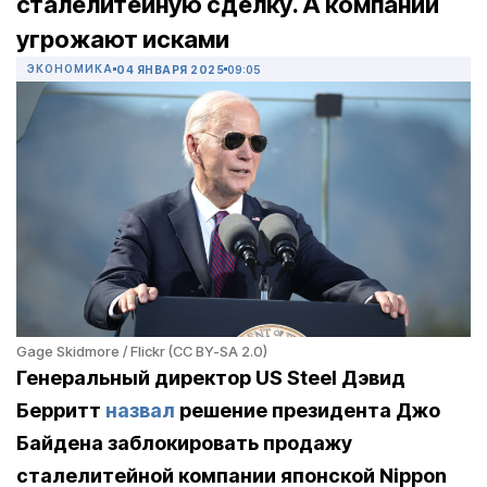
сталелитейную сделку. А компании
угрожают исками
ЭКОНОМИКА
04 ЯНВАРЯ 2025
09:05
Gage Skidmore / Flickr (CC BY-SA 2.0)
Генеральный директор US Steel Дэвид
Берритт
назвал
решение президента Джо
Байдена заблокировать продажу
сталелитейной компании японской Nippon