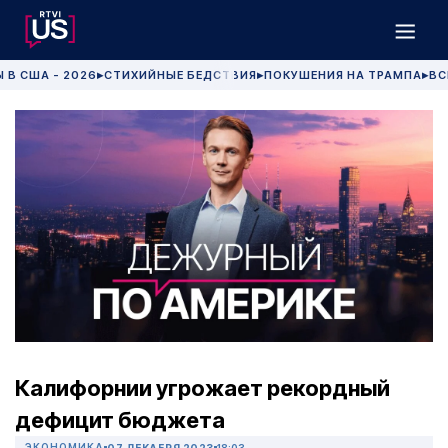
 В США - 2026
СТИХИЙНЫЕ БЕДСТВИЯ
ПОКУШЕНИЯ НА ТРАМПА
ВС
▶
▶
▶
Калифорнии угрожает рекордный
дефицит бюджета
ЭКОНОМИКА
07 ДЕКАБРЯ 2023
18:03