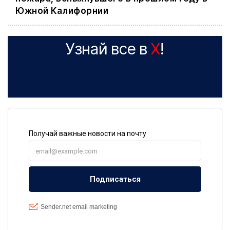
Южной Калифорнии
Узнай все в
X
!