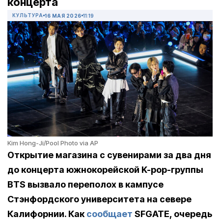
концерта
КУЛЬТУРА
16 МАЯ 2026
11:19
Kim Hong-Ji/Pool Photo via AP
Открытие магазина с сувенирами за два дня
до концерта южнокорейской K-pop-группы
BTS вызвало переполох в кампусе
Стэнфордского университета на севере
Калифорнии. Как
сообщает
SFGATE, очередь