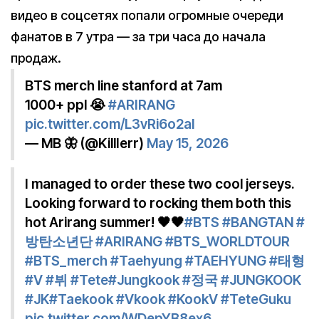
видео в соцсетях попали огромные очереди
фанатов в 7 утра — за три часа до начала
продаж.
BTS merch line stanford at 7am
1000+ ppl 😭
#ARIRANG
pic.twitter.com/L3vRi6o2aI
— MB 🦋 (@KillIerr)
May 15, 2026
I managed to order these two cool jerseys.
Looking forward to rocking them both this
hot Arirang summer! 🖤🖤
#BTS
#BANGTAN
#
방탄소년단
#ARIRANG
#BTS_WORLDTOUR
#BTS_merch
#Taehyung
#TAEHYUNG
#태형
#V
#뷔
#Tete
#Jungkook
#정국
#JUNGKOOK
#JK
#Taekook
#Vkook
#KookV
#TeteGuku
pic.twitter.com/WDepYB8ex6