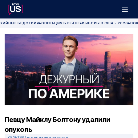
ХИЙНЫЕ БЕДСТВИЯ
ОПЕРАЦИЯ В ИРАНЕ
ВЫБОРЫ В США - 2026
ПОК
▶
▶
▶
Певцу Майклу Болтону удалили
опухоль
КУЛЬТУРА
06 ЯНВАРЯ 2024
13:50