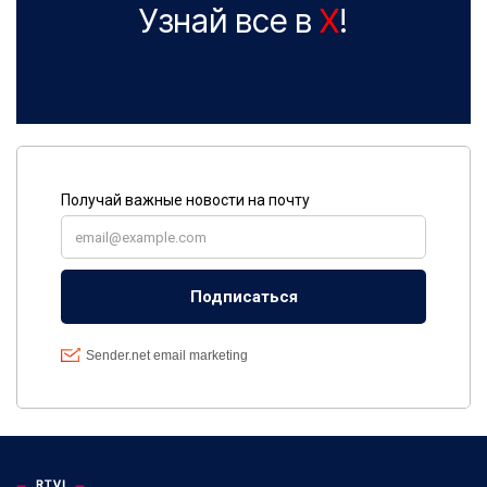
Узнай все в
X
!