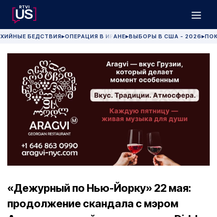
ХИЙНЫЕ БЕДСТВИЯ
ОПЕРАЦИЯ В ИРАНЕ
ВЫБОРЫ В США - 2026
ПОК
▶
▶
▶
«Дежурный по Нью-Йорку» 22 мая:
продолжение скандала с мэром