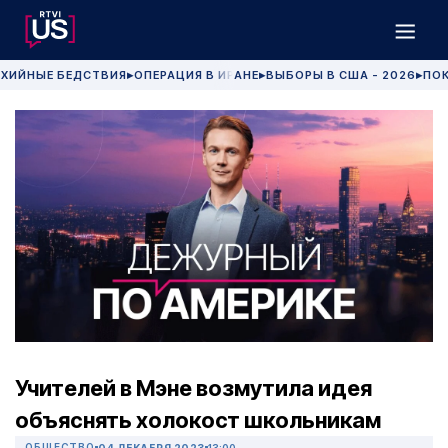
ХИЙНЫЕ БЕДСТВИЯ
ОПЕРАЦИЯ В ИРАНЕ
ВЫБОРЫ В США - 2026
ПОК
▶
▶
▶
Учителей в Мэне возмутила идея
объяснять холокост школьникам
ОБЩЕСТВО
04 ДЕКАБРЯ 2023
13:00