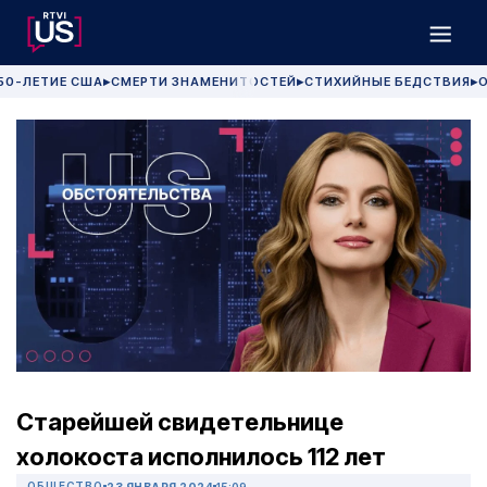
50-ЛЕТИЕ США
СМЕРТИ ЗНАМЕНИТОСТЕЙ
СТИХИЙНЫЕ БЕДСТВИЯ
О
▶
▶
▶
Старейшей свидетельнице
холокоста исполнилось 112 лет
ОБЩЕСТВО
23 ЯНВАРЯ 2024
15:09