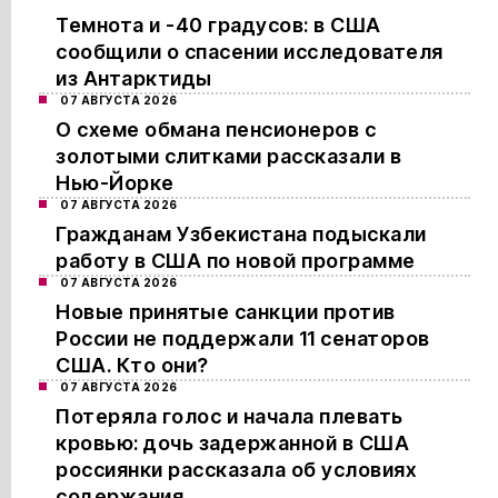
Темнота и -40 градусов: в США
сообщили о спасении исследователя
из Антарктиды
07 АВГУСТА 2026
О схеме обмана пенсионеров с
золотыми слитками рассказали в
Нью-Йорке
07 АВГУСТА 2026
Гражданам Узбекистана подыскали
работу в США по новой программе
07 АВГУСТА 2026
Новые принятые санкции против
России не поддержали 11 сенаторов
США. Кто они?
07 АВГУСТА 2026
Потеряла голос и начала плевать
кровью: дочь задержанной в США
россиянки рассказала об условиях
содержания