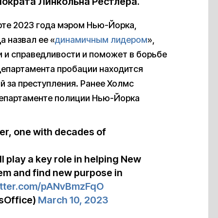
ократа Линкольна Рестлера.
рте 2023 года мэром Нью-Йорка,
 назвал ее «
динамичным лидером
»,
 и справедливости и поможет в борьбе
Департамента пробации находится
й за преступления. Ранее Холмс
Департаменте полиции Нью-Йорка
er, one with decades of
ll play a key role in helping New
stem and find new purpose in
witter.com/pANvBmzFqO
sOffice)
March 10, 2023