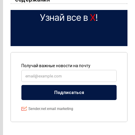
Узнай все в
X
!