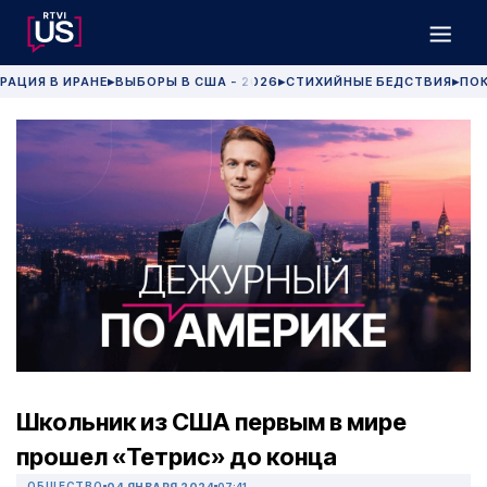
РАЦИЯ В ИРАНЕ
ВЫБОРЫ В США - 2026
СТИХИЙНЫЕ БЕДСТВИЯ
ПОК
▶
▶
▶
Школьник из США первым в мире
прошел «Тетрис» до конца
ОБЩЕСТВО
04 ЯНВАРЯ 2024
07:41