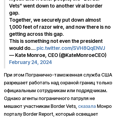
Vets” went down to another viral border
gap.
Together, we securely put down almost
1,000 feet of razor wire, and now there is no
getting across this gap.
This is something not even the president
would do.…
pic.twitter.com/SVH8QqENVJ
— Kate Monroe, CEO (@KateMonroeCEO)
February 24, 2024
При этом Погранично-таможенная служба США
разрешает работать над охраной границ только
официальным сотрудникам или подрядчикам.
Однако агенты пограничного патруля не
мешают участникам Border Vets,
сказала
Монро
порталу Border Report, который освещает