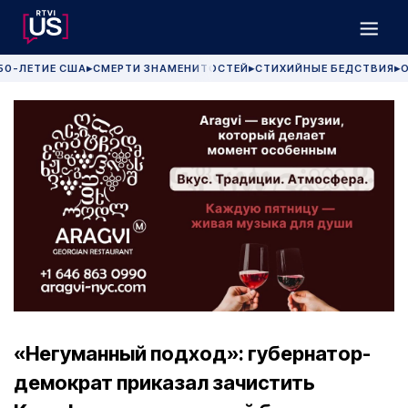
50-ЛЕТИЕ США
СМЕРТИ ЗНАМЕНИТОСТЕЙ
СТИХИЙНЫЕ БЕДСТВИЯ
О
▶
▶
▶
«Негуманный подход»: губернатор-
демократ приказал зачистить