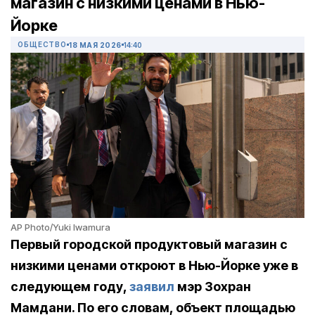
магазин с низкими ценами в Нью-
Йорке
ОБЩЕСТВО
18 МАЯ 2026
14:40
AP Photo/Yuki Iwamura
Первый городской продуктовый магазин с
низкими ценами откроют в Нью-Йорке уже в
следующем году,
заявил
мэр Зохран
Мамдани. По его словам, объект площадью