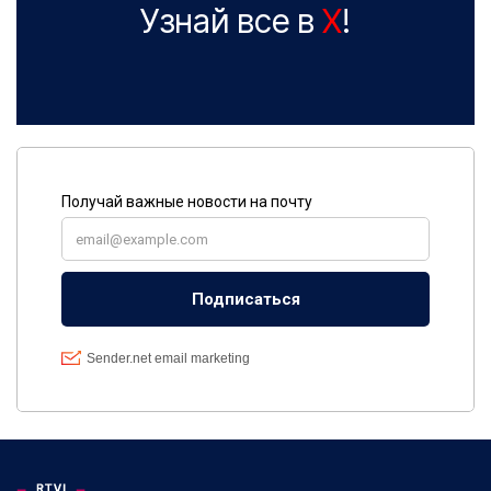
Узнай все в
X
!