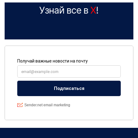
Узнай все в
X
!