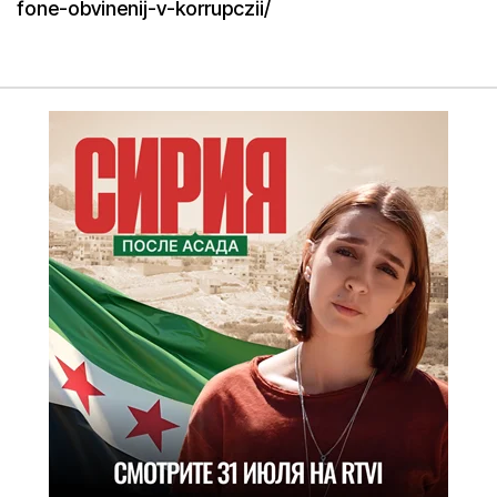
fone-obvinenij-v-korrupczii/