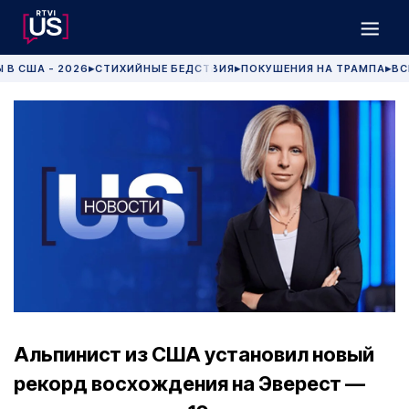
 В США - 2026
СТИХИЙНЫЕ БЕДСТВИЯ
ПОКУШЕНИЯ НА ТРАМПА
ВС
▶
▶
▶
Альпинист из США установил новый
рекорд восхождения на Эверест —