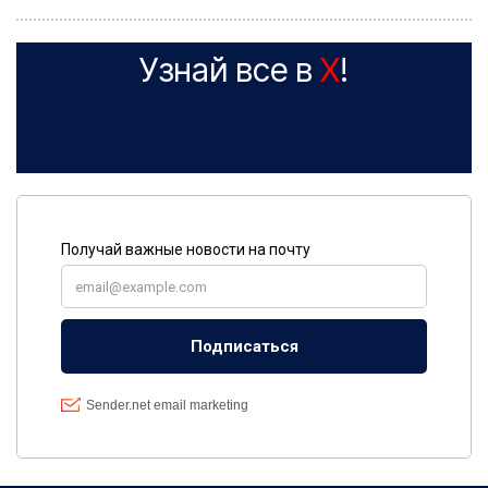
Узнай все в
X
!