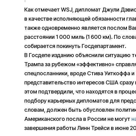
Как отмечает WSJ, дипломат Джули Дэвис,
в качестве исполняющей обязанности гла
также одновременно является послом Ва
расстоянии 1 000 миль (1 600 км). По сло
собирается покинуть Госдепартамент.
В Госдепе изданию объяснили ситуацию т
Трампа за рубежом «эффективно» справл
спецпосланники, вроде Стива Уиткоффа и
представительство интересов США сразу в
этом подтвердили, что находятся в проц
подбору карьерных дипломатов для предст
словам, должен быть обусловлен полити
Американского посла в России не могут
н
завершения работы Линн Трейси в июне 2