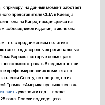
 к примеру, на данный момент работает
вного представителя США в Киеве, а
шингтона на Кипре, находящемся на
вам собеседников издания, в июне она
ем, что с продвижением политики
яются его «доверенные» региональные
 Тома Баррака, которые совмещают
 нескольких странах. В ведомстве при
ессе «реформирования» комитета по
авления Сенату, но процесс, по их
кой Трампа «Америка превыше всего».
азначить
уже почти год — после
025 года. Поиски подходящего