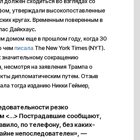
ол должен сходиться во взглядах со
фом, утверждали высокопоставленные
еских кругах. Временным поверенным в
лас Дайкхаус.
м домом еще в прошлом году, когда 30
о чем
писала
The New York Times (NYT).
 к значительному сокращению
, несмотря на заявления Трампа о
кты дипломатическим путем. Отзыв
ала тогда изданию Никки Геймер,
едовательности резко
ам <…> Пострадавшие сообщают,
авило, по телефону, без каких-
райне непоследователен», —