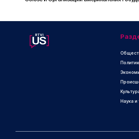
Разд
Общест
Политик
Эконом
Происш
Культур
Наука и