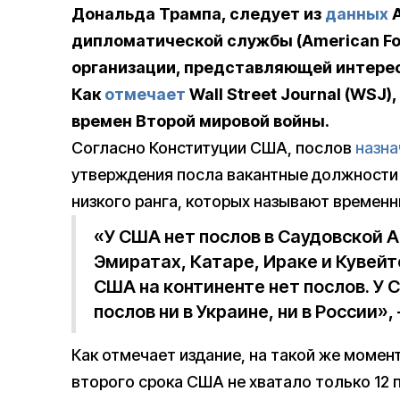
Дональда Трампа, следует из
данных
А
дипломатической службы (American Fore
организации, представляющей интере
Как
отмечает
Wall Street Journal (WSJ
времен Второй мировой войны.
Согласно Конституции США, послов
назна
утверждения посла вакантные должности
низкого ранга, которых называют времен
«У США нет послов в Саудовской 
Эмиратах, Катаре, Ираке и Кувейте
США на континенте нет послов. У
послов ни в Украине, ни в России»
Как отмечает издание, на такой же момен
второго срока США не хватало только 12 п