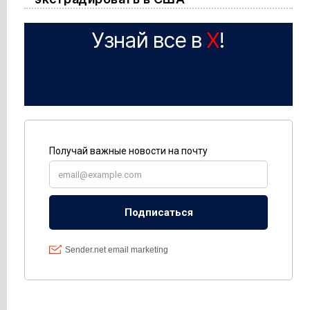
Узнай все в
X
!