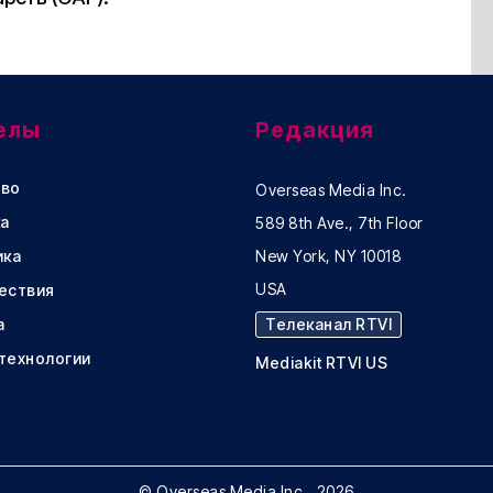
елы
Редакция
во
Overseas Media Inc.
а
589 8th Ave., 7th Floor
ика
New York, NY 10018
USA
ествия
а
Телеканал RTVI
 технологии
Mediakit RTVI US
© Overseas Media Inc., 2026