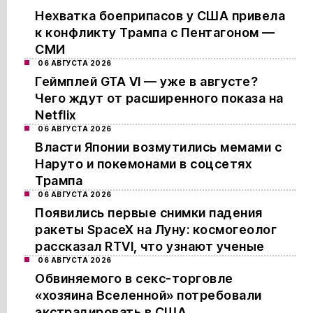
Нехватка боеприпасов у США привела
к конфликту Трампа с Пентагоном —
СМИ
06 АВГУСТА 2026
Геймплей GTA VI — уже в августе?
Чего ждут от расширенного показа на
Netflix
06 АВГУСТА 2026
Власти Японии возмутились мемами с
Наруто и покемонами в соцсетях
Трампа
06 АВГУСТА 2026
Появились первые снимки падения
ракеты SpaceX на Луну: космогеолог
рассказал RTVI, что узнают ученые
06 АВГУСТА 2026
Обвиняемого в секс-торговле
«хозяина Вселенной» потребовали
экстрадировать в США