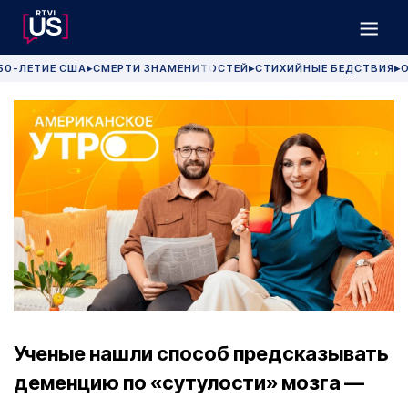
50-ЛЕТИЕ США
СМЕРТИ ЗНАМЕНИТОСТЕЙ
СТИХИЙНЫЕ БЕДСТВИЯ
О
▶
▶
▶
Ученые нашли способ предсказывать
деменцию по «cутулости» мозга —