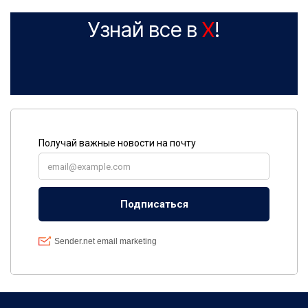
Узнай все в
X
!