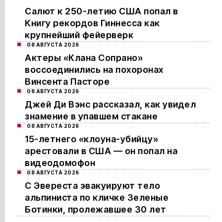
Салют к 250-летию США попал в
Книгу рекордов Гиннесса как
крупнейший фейерверк
08 АВГУСТА 2026
Актеры «Клана Сопрано»
воссоединились на похоронах
Винсента Пасторе
08 АВГУСТА 2026
Джей Ди Вэнс рассказал, как увидел
знамение в упавшем стакане
08 АВГУСТА 2026
15-летнего «клоуна-убийцу»
арестовали в США — он попал на
видеодомофон
08 АВГУСТА 2026
С Эвереста эвакуируют тело
альпиниста по кличке Зеленые
Ботинки, пролежавшее 30 лет