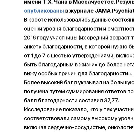
имени Т.Х. Чана в Массачусетсе. Резу
опубликованы
в журнале JAMA Psychiat
В работе использовались данные состоян
оценки уровня благодарности и смертнос
2016 году участницы (их средний возраст 
анкету благодарности, в которой нужно б
от 1 до 7 с шестью утверждениями, включ
быть благодарным в жизни» до более нега
вижу особых причин для благодарности».
Более высокий балл указывал на большу
получена путем суммирования ответов по
балл благодарности составил 37,77.
Исследование показало, что у тех участни
соответствовали самому высокому уровню
включая сердечно-сосудистые, онкологич