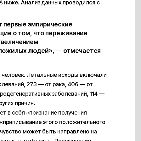
% ниже. Анализ данных проводился с
т первые эмпирические
щие о том, что переживание
 увеличением
пожилых людей», — отмечается
8 человек. Летальные исходы включали
олеваний, 273 — от рака, 406 — от
йродегенеративных заболеваний, 114 —
ругих причин.
ет в себя «признание получения
 «приписывание этого положительного
о чувство может быть направлено на
ериальные объекты. Переживание