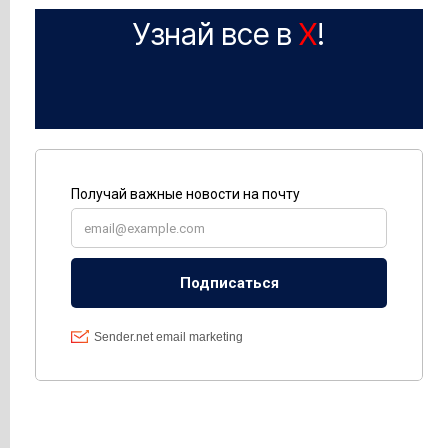
Узнай все в
X
!