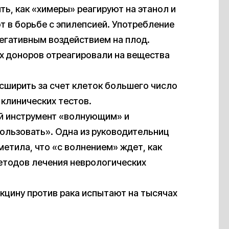
ь, как «химеры» реагируют на этанол и
т в борьбе с эпилепсией. Употребление
егативным воздействием на плод.
ых доноров отреагировали на вещества
ширить за счет клеток большего число
 клинических тестов.
ый инструмент «волнующим» и
пользовать». Одна из руководительниц
етила, что «с волнением» ждет, как
етодов лечения неврологических
акцину против рака испытают на тысячах