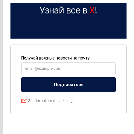
Узнай все в
X
!