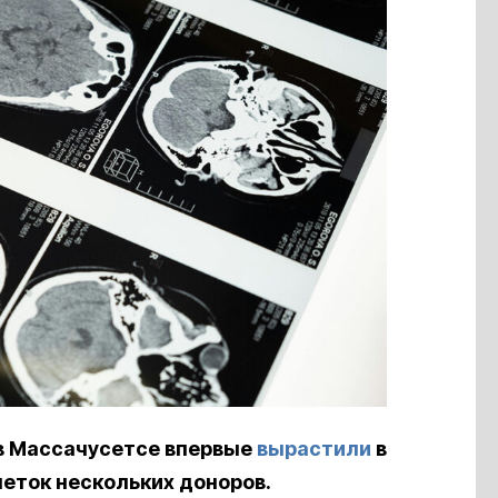
 в Массачусетсе впервые
вырастили
в
еток нескольких доноров.