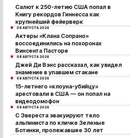
Салют к 250-летию США попал в
Книгу рекордов Гиннесса как
крупнейший фейерверк
08 АВГУСТА 2026
Актеры «Клана Сопрано»
воссоединились на похоронах
Винсента Пасторе
08 АВГУСТА 2026
Джей Ди Вэнс рассказал, как увидел
знамение в упавшем стакане
08 АВГУСТА 2026
15-летнего «клоуна-убийцу»
арестовали в США — он попал на
видеодомофон
08 АВГУСТА 2026
С Эвереста эвакуируют тело
альпиниста по кличке Зеленые
Ботинки, пролежавшее 30 лет