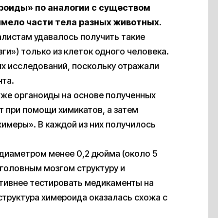
роиды» по аналогии с существом
имело части тела разных животных.
иалистам удавалось получить такие
ги») только из клеток одного человека.
х исследований, поскольку отражали
нта.
е же органоиды на основе полученных
т при помощи химикатов, а затем
химеры». В каждой из них получилось
 диаметром менее 0,2 дюйма (около 5
головным мозгом структуру и
тивнее тестировать медикаменты на
 структура химероида оказалась схожа с