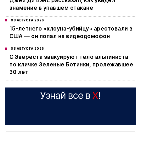
Джей Ди Вэнс рассказал, как увидел
знамение в упавшем стакане
08 АВГУСТА 2026
15-летнего «клоуна-убийцу» арестовали в
США — он попал на видеодомофон
08 АВГУСТА 2026
С Эвереста эвакуируют тело альпиниста
по кличке Зеленые Ботинки, пролежавшее
30 лет
Узнай все в
X
!