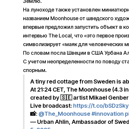
Землю.
На луноходе также установлен миниатюр
названием Moonhouse от шведского художн
впервые предложил запустить объект в ко
интервью The Local, что «это первое прои
символизирует «маяк для человеческих м
По словам посла Швеции в США Урбана Ал
С учетом неопределенности по поводу ста
спорным.
A tiny red cottage from Sweden is ab
At 21:24 CET, The Moonhouse (4.3 inc
created by 🇸🇪 artist Mikael Genber
Live broadcast:
https://t.co/bSDzSk
📸:
@The_Moonhouse
#innovation
p
— Urban Ahlin, Ambassador of Swe