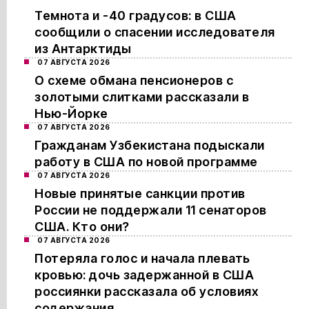
Темнота и -40 градусов: в США
сообщили о спасении исследователя
из Антарктиды
07 АВГУСТА 2026
О схеме обмана пенсионеров с
золотыми слитками рассказали в
Нью-Йорке
07 АВГУСТА 2026
Гражданам Узбекистана подыскали
работу в США по новой программе
07 АВГУСТА 2026
Новые принятые санкции против
России не поддержали 11 сенаторов
США. Кто они?
07 АВГУСТА 2026
Потеряла голос и начала плевать
кровью: дочь задержанной в США
россиянки рассказала об условиях
содержания