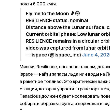
почти 6 000 км/ч.
Fly me to the Moon 🎵🌝
RESILIENCE status: nominal
Distance above the Lunar surface: c
Current orbital phase: Low lunar orbi
RESILIENCE remains in a circular orb
video was captured from lunar orbit
— ispace (@ispace_inc)
June 4, 202
Миссия Resilience, согласно планам, дол
ispace — найти запасы льда или воды на 
в ракетное топливо. Это критически важн
станции, которая упростит транспорт меж
Tenacious должен будет исследовать пов
собирать образцы грунта и передавать ви