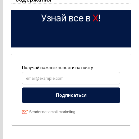
Узнай все в
X
!