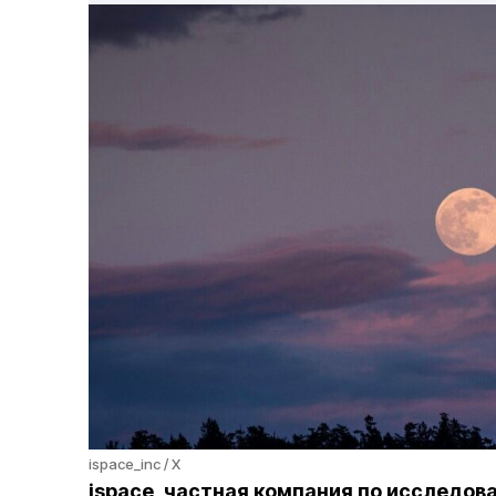
ispace_inc / X
ispace, частная компания по исследов