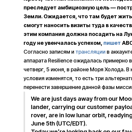
преследует амбициозную цель — постр
Земли. Ожидается, что там будет жить 
смогут наносить визиты туда в качест
этим компания должна посадить на Лун
году не увенчалась успехом,
пишет
ABC
Согласно записям и
трансляции
в аккаунте
аппарата Resilience ожидалась примерно в
четверг, 5 июня, в районе Моря Холода. В
условия изменятся, то есть три альтернат
перенести завершение данной фазы миссии
We are just days away from our Moo
lander, carrying our customer payl
rover, are in low lunar orbit, readyin
June 5th (UTC/EDT).
Today we’re looking back on our fa