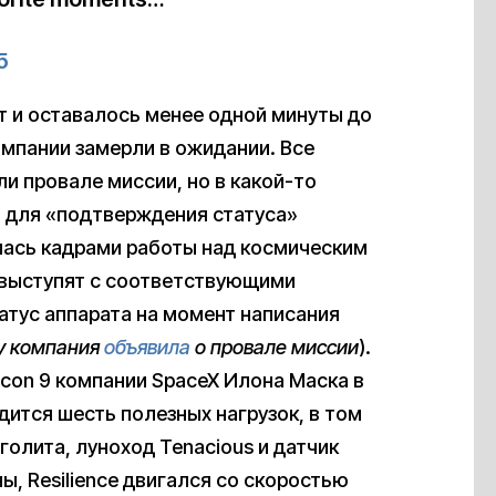
5
т и оставалось менее одной минуты до
омпании замерли в ожидании. Все
ли провале миссии, но в какой-то
 для «подтверждения статуса»
илась кадрами работы над космическим
о выступят с соответствующими
атус аппарата на момент написания
у компания
объявила
о провале миссии
).
lcon 9 компании SpaceX Илона Маска в
одится шесть полезных нагрузок, в том
голита, луноход Tenacious и датчик
ы, Resilience двигался со скоростью