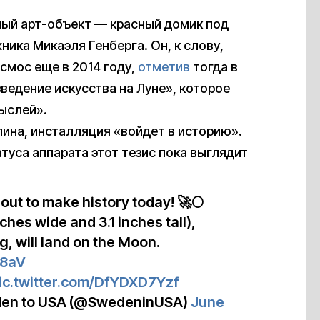
ный арт-объект — красный домик под
ика Микаэля Генберга. Он, к слову,
смос еще в 2014 году,
отметив
тогда в
зведение искусства на Луне», которое
ыслей».
ина, инсталляция «войдет в историю».
туса аппарата этот тезис пока выглядит
out to make history today! 🚀🌕
hes wide and 3.1 inches tall),
g, will land on the Moon.
y8aV
ic.twitter.com/DfYDXD7Yzf
den to USA (@SwedeninUSA)
June