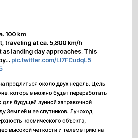
a. 100 km
t, traveling at ca. 5,800 km/h
it as landing day approaches. This
 by…
pic.twitter.com/Ll7FCudqL5
5
жна продлиться около двух недель. Цель
Луне, которые можно будет переработать
о для будущей лунной заправочной
ду Землей и ее спутников. Луноход
ерхность космического объекта,
део высокой четкости и телеметрию на