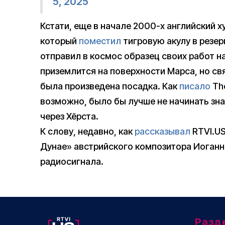
5, 2025
Кстати, еще в начале 2000-х английский х
который
поместил
тигровую акулу в резе
отправил в космос образец своих работ на
приземлится на поверхности Марса, но свя
была произведена посадка. Как
писало
The
возможно, было бы лучше не начинать зн
через Хёрста.
К слову, недавно, как
рассказывал
RTVI.US
Дунае» австрийского композитора Иоганна
радиосигнала.
Разд