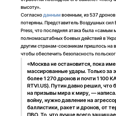
высоту».
Согласно
данным
военным, из 537 дронов 
потеряны. Представитель Воздушных сил
Press, что последняя атака была «самым
полномасштабных боевых действий в Укра
другим странам-союзникам пришлось на в
чтобы обеспечить безопасность польског
«Москва не остановится, пока им
массированные удары. Только за э
более 1 270 дронов и почти 1 100 
RTVI.US). Путин давно решил, что
на призывы мира к миру, — напис
войну, нужно давление на агрессо
баллистики, ракет и дронов, от т
ПВО. То, что лучше всего защища