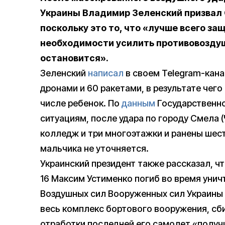
Украины Владимир Зеленский призвал
поскольку это то, что «лучше всего за
необходимости усилить противовоздуш
остановится».
Зеленский
написал
в своем Telegram-кана
дронами и 60 ракетами, в результате чего
числе ребенок. По
данным
Государственн
ситуациям, после удара по городу Смела
колледж и три многоэтажки и ранены шес
мальчика не уточняется.
Украинский президент также рассказал, ч
16 Максим Устименко погиб во время уни
Воздушных сил Вооруженных сил Украины
весь комплекс бортового вооружения, сби
отработки последней его самолет «получ