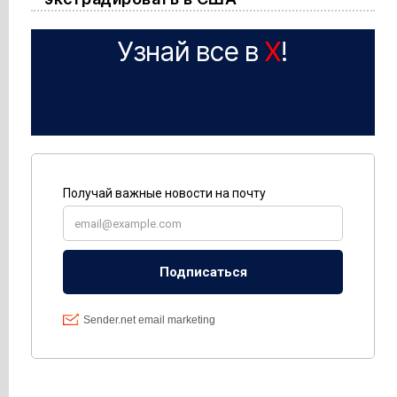
Узнай все в
X
!