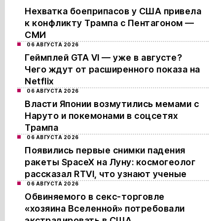
Нехватка боеприпасов у США привела
к конфликту Трампа с Пентагоном —
СМИ
06 АВГУСТА 2026
Геймплей GTA VI — уже в августе?
Чего ждут от расширенного показа на
Netflix
06 АВГУСТА 2026
Власти Японии возмутились мемами с
Наруто и покемонами в соцсетях
Трампа
06 АВГУСТА 2026
Появились первые снимки падения
ракеты SpaceX на Луну: космогеолог
рассказал RTVI, что узнают ученые
06 АВГУСТА 2026
Обвиняемого в секс-торговле
«хозяина Вселенной» потребовали
экстрадировать в США