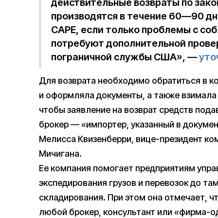
действительные возвраты по закон
производятся в течение 60—90 дн
CAPE, если только проблемы с со
потребуют дополнительной прове
пограничной службы США», —
уто
Для возврата необходимо обратиться в к
и оформляла документы, а также взимала
чтобы заявление на возврат средств под
брокер — «импортер, указанный в докуме
Мелисса Квизенберри, вице-президент комп
Мичигана.
Ее компания помогает предприятиям упра
экспедирования грузов и перевозок до т
складирования. При этом она отмечает, ч
любой брокер, консультант или «фирма-о