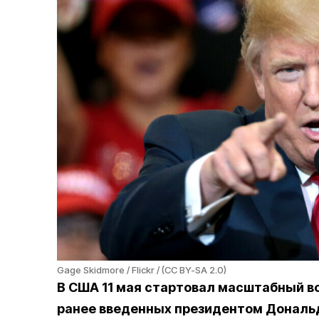
Gage Skidmore / Flickr / (CC BY-SA 2.0)
В США 11 мая стартовал масштабный в
ранее введенных президентом Дональ