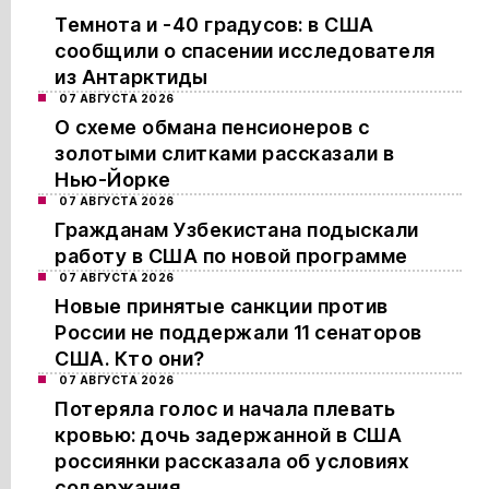
Темнота и -40 градусов: в США
сообщили о спасении исследователя
из Антарктиды
07 АВГУСТА 2026
О схеме обмана пенсионеров с
золотыми слитками рассказали в
Нью-Йорке
07 АВГУСТА 2026
Гражданам Узбекистана подыскали
работу в США по новой программе
07 АВГУСТА 2026
Новые принятые санкции против
России не поддержали 11 сенаторов
США. Кто они?
07 АВГУСТА 2026
Потеряла голос и начала плевать
кровью: дочь задержанной в США
россиянки рассказала об условиях
содержания