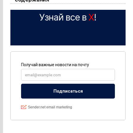
Узнай все в
X
!