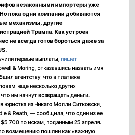
арифов незаконными импортеры уже
 Но пока одни компании добиваются
ные механизмы, другие
истрацией Трампа. Как устроен
нес не всегда готов бороться даже за
US.
учили первые выплаты,
пишет
well & Moring, отказавшись назвать имя
бщил агентству, что в платеже
ловам, еще несколько других
что им начнут возвращать деньги.
я юристка из Чикаго Молли Ситковски,
le & Reath, — сообщила, что один из ее
$5 700 по искам, поданным 25 апреля.
 по возмещению пошлин как «важную