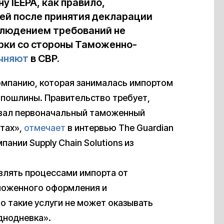
у IEEPA, как правило,
ей после принятия декларации
блюдением требований не
рки со стороны Таможенно-
чняют
в CBP.
омпанию, которая занималась импортом
 пошлины. Правительство требует,
авал первоначальный таможенный
нтах»,
отмечает
в интервью The Guardian
ании Supply Chain Solutions из
влять процессами импорта от
аможенного оформления и
то такие услуги не может оказывать
днодневка».