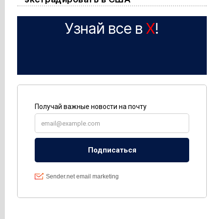
Узнай все в
X
!