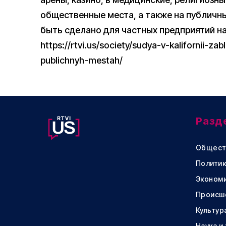
общественные места, а также на публичн
быть сделано для частных предприятий на
https://rtvi.us/society/sudya-v-kalifornii-z
publichnyh-mestah/
Разд
Общест
Политик
Эконом
Происш
Культур
Наука и