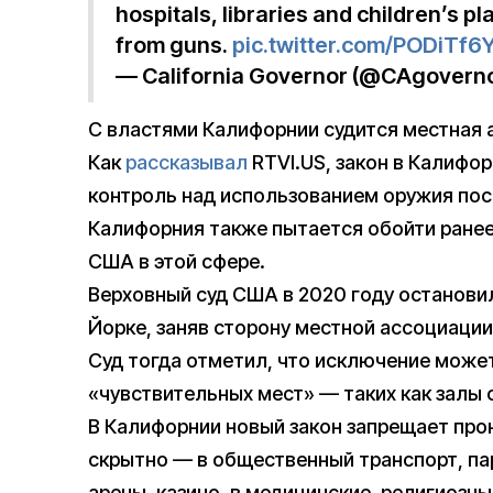
hospitals, libraries and children’s 
from guns.
pic.twitter.com/PODiTf6
— California Governor (@CAgovern
С властями Калифорнии судится местная 
Как
рассказывал
RTVI.US, закон в Калифор
контроль над использованием оружия пос
Калифорния также пытается обойти ранее
США в этой сфере.
Верховный суд США в 2020 году останови
Йорке, заняв сторону местной ассоциаци
Суд тогда отметил, что исключение може
«чувствительных мест» — таких как залы 
В Калифорнии новый закон запрещает про
скрытно — в общественный транспорт, па
арены, казино, в медицинские, религиозн