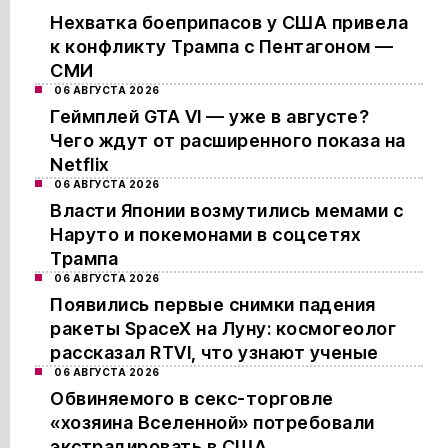
Нехватка боеприпасов у США привела
к конфликту Трампа с Пентагоном —
СМИ
06 АВГУСТА 2026
Геймплей GTA VI — уже в августе?
Чего ждут от расширенного показа на
Netflix
06 АВГУСТА 2026
Власти Японии возмутились мемами с
Наруто и покемонами в соцсетях
Трампа
06 АВГУСТА 2026
Появились первые снимки падения
ракеты SpaceX на Луну: космогеолог
рассказал RTVI, что узнают ученые
06 АВГУСТА 2026
Обвиняемого в секс-торговле
«хозяина Вселенной» потребовали
экстрадировать в США