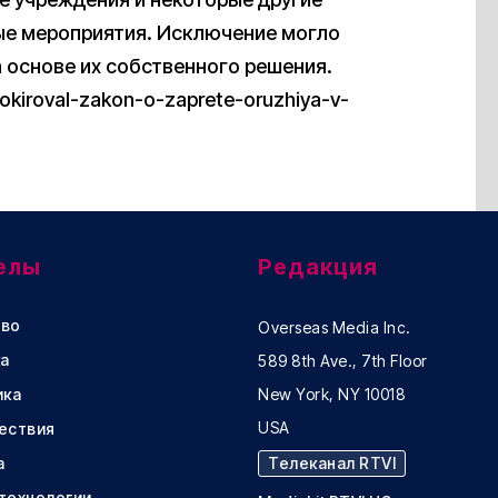
ые мероприятия. Исключение могло
 основе их собственного решения.
ablokiroval-zakon-o-zaprete-oruzhiya-v-
елы
Редакция
во
Overseas Media Inc.
а
589 8th Ave., 7th Floor
ика
New York, NY 10018
USA
ествия
а
Телеканал RTVI
 технологии