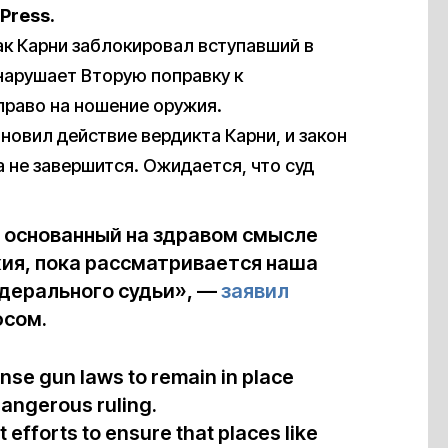
Press.
к Карни заблокировал вступавший в
н нарушает Вторую поправку к
раво на ношение оружия.
овил действие вердикта Карни, и закон
а не завершится. Ожидается, что суд
 основанный на здравом смысле
жия, пока рассматривается наша
дерального судьи», —
заявил
юсом.
nse gun laws to remain in place
dangerous ruling.
efforts to ensure that places like