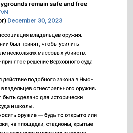
playgrounds remain safe and free
YvN
or)
December 30, 2023
ассоциация владельцев оружия.
нии был принят, чтобы усилить
ле нескольких массовых убийств.
 принятое решение Верховного суда
л действие подобного закона в Нью-
и владельцев огнестрельного оружия.
т быть сделано для исторически
суда и школы.
носить оружие — будь то открыто или
рки, на площадки, стадионы, крытые
ые учреждения и некоторые другие