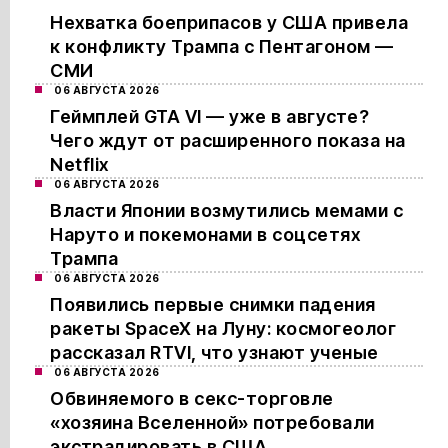
Нехватка боеприпасов у США привела
к конфликту Трампа с Пентагоном —
СМИ
06 АВГУСТА 2026
Геймплей GTA VI — уже в августе?
Чего ждут от расширенного показа на
Netflix
06 АВГУСТА 2026
Власти Японии возмутились мемами с
Наруто и покемонами в соцсетях
Трампа
06 АВГУСТА 2026
Появились первые снимки падения
ракеты SpaceX на Луну: космогеолог
рассказал RTVI, что узнают ученые
06 АВГУСТА 2026
Обвиняемого в секс-торговле
«хозяина Вселенной» потребовали
экстрадировать в США