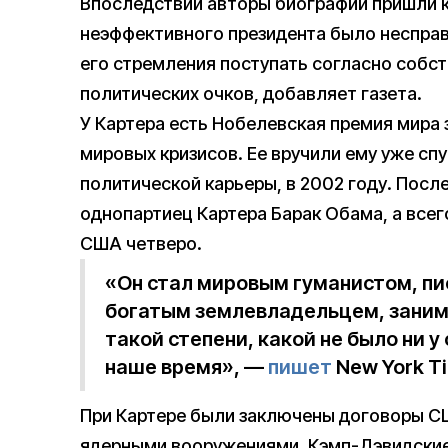
Впоследствии авторы биографий пришли к 
неэффективного президента было несправ
его стремления поступать согласно собст
политических очков, добавляет газета.
У Картера есть Нобелевская премия мира 
мировых кризисов. Ее вручили ему уже сп
политической карьеры, в 2002 году. После
однопартиец Картера Барак Обама, а всег
США четверо.
«Он стал мировым гуманистом, пи
богатым землевладельцем, заним
такой степени, какой не было ни у
наше время», —
пишет
New York Ti
При Картере были заключены договоры С
ядерными вооружениями, Кэмп-Дэвидские