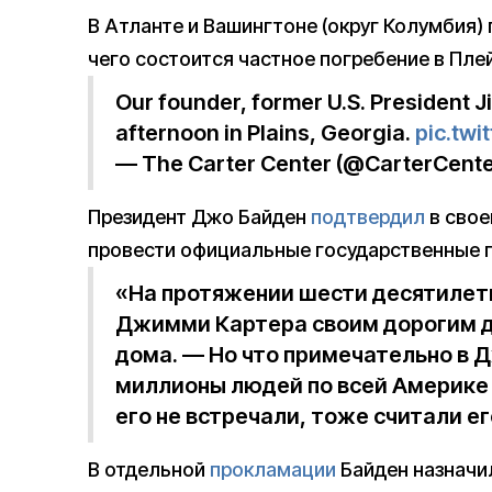
В Атланте и Вашингтоне (округ Колумбия)
чего состоится частное погребение в Плей
Our founder, former U.S. President 
afternoon in Plains, Georgia.
pic.twi
— The Carter Center (@CarterCent
Президент Джо Байден
подтвердил
в свое
провести официальные государственные 
«На протяжении шести десятилет
Джимми Картера своим дорогим д
дома. — Но что примечательно в Д
миллионы людей по всей Америке 
его не встречали, тоже считали е
В отдельной
прокламации
Байден назначил