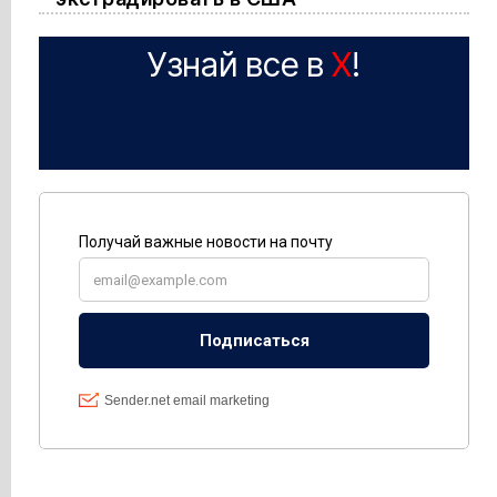
Узнай все в
X
!