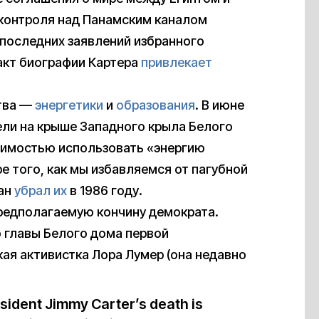
 контроля над Панамским каналом
 последних заявлений избранного
акт биографии Картера
привлекает
ства —
энергетики
и
образования
. В июне
ели на крыше Западного крыла Белого
имостью использовать «энергию
е того, как мы избавляемся от пагубной
ган
убрал их
в 1986 году.
едполагаемую кончину демократа.
о главы Белого дома первой
ая активистка Лора Лумер (она недавно
sident Jimmy Carter’s death is