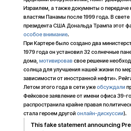
Израилем, а также документы о передаче
властям Панамы после 1999 года. В свете
президента США Дональда Трампа этот ф
особое внимание
.
При Картере было создано два министер
1979 года он установил 32 солнечные пан
дома,
мотивировав
свое решение необход
солнца для улучшения нашей жизни по мер
зависимости от иностранной нефти». Рей
Летом этого года в сети уже
обсуждали
пр
Фейковое заявление от имени офиса 39-г
распространила крайне правая политическ
стала героем другой
онлайн-дискуссии
).
This fake statement announcing Pre