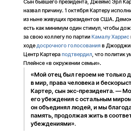
Сын бывшего президента, Джеймс Эрл Карте
назвал причину. 1 октября Картеру испол
из ныне живущих президентов США. Демо
есть как минимум один стимул, чтобы дож
за свою коллегу по партии
Камалу Харрис
ходе
досрочного голосования
в Джорджи
Центр Картера
подтвердил
, что политик 
Плейнсе «в окружении семьи».
«Мой отец был героем не только дл
в мир, права человека и бескоры
Картер, сын экс-президента. — Мо
его убеждения с остальным миром
он объединял людей, и мы благодар
память, продолжая жить в соотве
убеждениями».