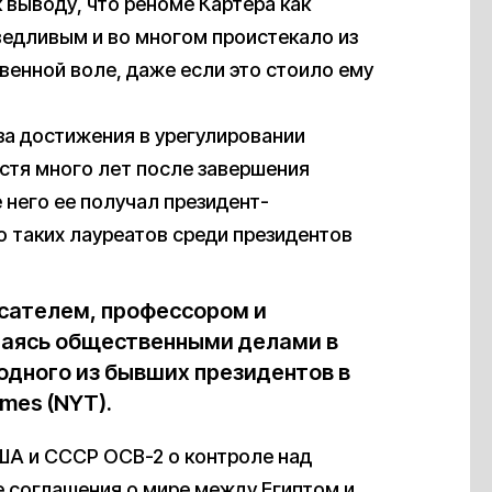
выводу, что реноме Картера как
едливым и во многом проистекало из
венной воле, даже если это стоило ему
за достижения в урегулировании
устя много лет после завершения
 него ее получал президент-
о таких лауреатов среди президентов
сателем, профессором и
аясь общественными делами в
 одного из бывших президентов в
mes (NYT).
ША и СССР ОСВ-2 о контроле над
 соглашения о мире между Египтом и