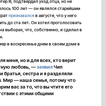
р III, подтвердил уход отца, но не
нилось 100 лет — он являлся старейшим
крат
признавался
в августе, что у него
ить до ста лет. Он хотел проголосовать
на выборах, что, собственно, и сделал в
и.
умер в воскресенье днем в своем доме в
я меня, но и для всех, кто верит
стную любовь, —
заявил
Чип
и братья, сестра и я разделяли
. Мир — наша семья, потому что
им вас за то, что вы чтите его
тствии с этими общими