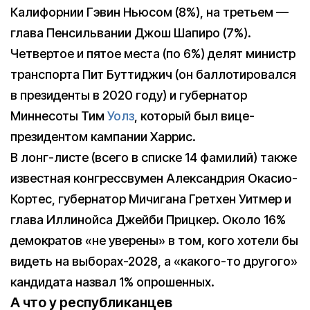
Калифорнии Гэвин Ньюсом (8%), на третьем —
глава Пенсильвании Джош Шапиро (7%).
Четвертое и пятое места (по 6%) делят министр
транспорта Пит Буттиджич (он баллотировался
в президенты в 2020 году) и губернатор
Миннесоты Тим
Уолз
, который был вице-
президентом кампании Харрис.
В лонг-листе (всего в списке 14 фамилий) также
известная конгрессвумен Александрия Окасио-
Кортес, губернатор Мичигана Гретхен Уитмер и
глава Иллинойса Джейби Прицкер. Около 16%
демократов «не уверены» в том, кого хотели бы
видеть на выборах-2028, а «какого-то другого»
кандидата назвал 1% опрошенных.
А что у республиканцев