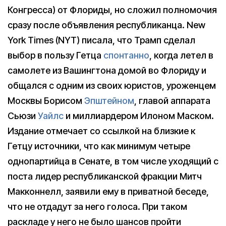
Конгресса) от Флориды, но сложил полномочия
сразу после объявления республиканца. New
York Times (NYT) писала, что Трамп сделал
выбор в пользу Гетца
спонтанно
, когда летел в
самолете из Вашингтона домой во Флориду и
общался с одним из своих юристов, уроженцем
Москвы Борисом
Эпштейном
, главой аппарата
Сьюзи
Уайлс
и миллиардером Илоном Маском.
Издание отмечает со ссылкой на близкие к
Гетцу источники, что как минимум четыре
однопартийца в Сенате, в том числе уходящий с
поста лидер республиканской фракции Митч
Макконнелл, заявили ему в приватной беседе,
что не отдадут за него голоса. При таком
раскладе у него не было шансов пройти