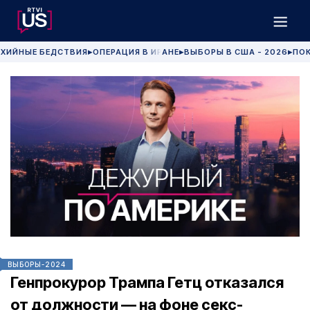
ХИЙНЫЕ БЕДСТВИЯ
ОПЕРАЦИЯ В ИРАНЕ
ВЫБОРЫ В США - 2026
ПОК
▶
▶
▶
ВЫБОРЫ-2024
Генпрокурор Трампа Гетц отказался
от должности — на фоне секс-