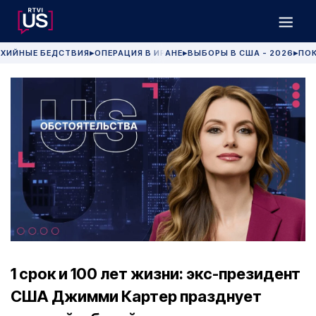
ХИЙНЫЕ БЕДСТВИЯ
ОПЕРАЦИЯ В ИРАНЕ
ВЫБОРЫ В США - 2026
ПОК
▶
▶
▶
1 срок и 100 лет жизни: экс-президент
США Джимми Картер празднует