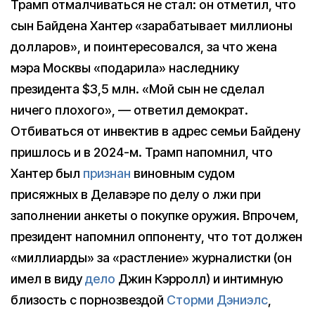
Трамп отмалчиваться не стал: он отметил, что
сын Байдена Хантер «зарабатывает миллионы
долларов», и поинтересовался, за что жена
мэра Москвы «подарила» наследнику
президента $3,5 млн. «Мой сын не сделал
ничего плохого», — ответил демократ.
Отбиваться от инвектив в адрес семьи Байдену
пришлось и в 2024-м. Трамп напомнил, что
Хантер был
признан
виновным судом
присяжных в Делавэре по делу о лжи при
заполнении анкеты о покупке оружия. Впрочем,
президент напомнил оппоненту, что тот должен
«миллиарды» за «растление» журналистки (он
имел в виду
дело
Джин Кэрролл) и интимную
близость с порнозвездой
Сторми Дэниэлс
,