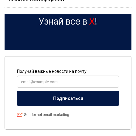
Узнай все в
X
!