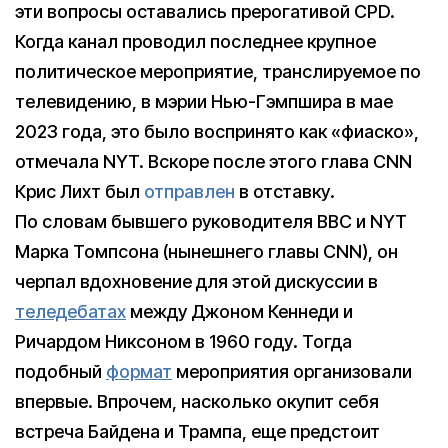
эти вопросы оставались прерогативой CPD.
Когда канал проводил последнее крупное
политическое мероприятие, транслируемое по
телевидению, в мэрии Нью-Гэмпшира в мае
2023 года, это было воспринято как «фиаско»,
отмечала NYT. Вскоре после этого глава CNN
Крис Лихт был
отправлен
в отставку.
По словам бывшего руководителя BBC и NYT
Марка Томпсона (нынешнего главы CNN), он
черпал вдохновение для этой дискуссии в
теледебатах
между Джоном Кеннеди и
Ричардом Никсоном в 1960 году. Тогда
подобный
формат
мероприятия организовали
впервые. Впрочем, насколько окупит себя
встреча Байдена и Трампа, еще предстоит