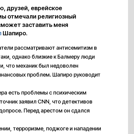
ю, друзей, еврейское
 мы отмечали религиозный
 сможет заставить меня
л
Шапиро.
атели рассматривают антисемитизм в
аки, однако близкие к Балмеру люди
ли, что механик был недоволен
инансовых проблем. Шапиро руководит
ера есть проблемы с психическим
точник заявил CNN, что детективов
допросе. Перед арестом он сдался
нии, терроризме, поджоге и нападении