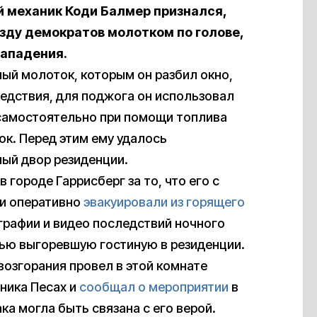
й механик Коди Балмер признался,
зду демократов молотком по голове,
нападения.
ый молоток, которым он разбил окно,
ледствия, для поджога он использовал
 самостоятельно при помощи топлива
ок. Перед этим ему удалось
ый двор резиденции.
городе Гаррисберг за то, что его с
ми оперативно
эвакуировали из горящего
графии и видео последствий ночного
тью выгоревшую гостиную в резиденции.
возгорания провел в этой комнате
ника Песах и
сообщал о мероприятии
в
ка могла быть связана с его верой.