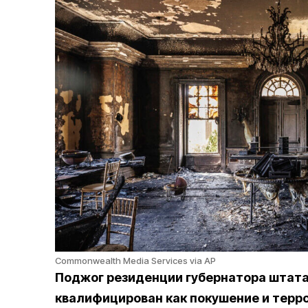
Commonwealth Media Services via AP
Поджог резиденции губернатора штат
квалифицирован как покушение и терр