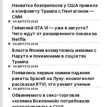
Нехватка боеприпасов у США привела
к конфликту Трампа с Пентагоном —
СМИ
06 АВГУСТА 2026
Геймплей GTA VI — уже в августе?
Чего ждут от расширенного показа на
Netflix
06 АВГУСТА 2026
Власти Японии возмутились мемами с
Наруто и покемонами в соцсетях
Трампа
06 АВГУСТА 2026
Появились первые снимки падения
ракеты SpaceX на Луну: космогеолог
рассказал RTVI, что узнают ученые
06 АВГУСТА 2026
Обвиняемого в секс-торговле
«хозяина Вселенной» потребовали
экстрадировать в США