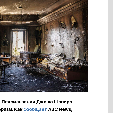
а Пенсильвания Джоша Шапиро
оризм. Как
сообщает
ABC News,