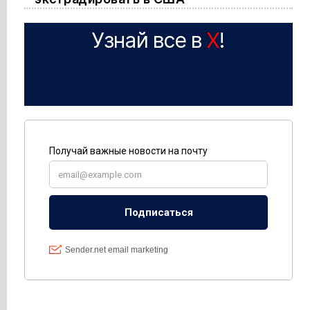
Узнай все в
X
!