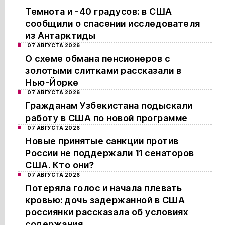
Темнота и -40 градусов: в США
сообщили о спасении исследователя
из Антарктиды
07 АВГУСТА 2026
О схеме обмана пенсионеров с
золотыми слитками рассказали в
Нью-Йорке
07 АВГУСТА 2026
Гражданам Узбекистана подыскали
работу в США по новой программе
07 АВГУСТА 2026
Новые принятые санкции против
России не поддержали 11 сенаторов
США. Кто они?
07 АВГУСТА 2026
Потеряла голос и начала плевать
кровью: дочь задержанной в США
россиянки рассказала об условиях
содержания