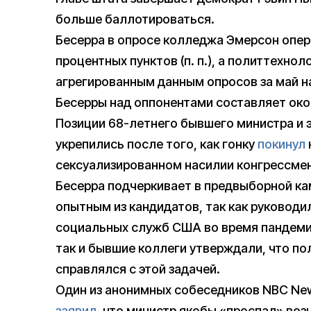
больше баллотироваться.
Бесерра в опросе колледжа Эмерсон опер
процентных пунктов (п. п.), а политтехнол
агрегированным данным опросов за май на
Бесерры над оппонентами составляет около
Позиции 68-летнего бывшего министра и 
укрепились после того, как гонку
покинул
сексуализированном насилии конгрессме
Бесерра подчеркивает в предвыборной ка
опытным из кандидатов, так как руковод
социальных служб США во время пандемии
так и бывшие коллеги утверждали, что п
справлялся с этой задачей.
Один из анонимных собеседников NBC New
заявил
, что министр якобы «проспал» во