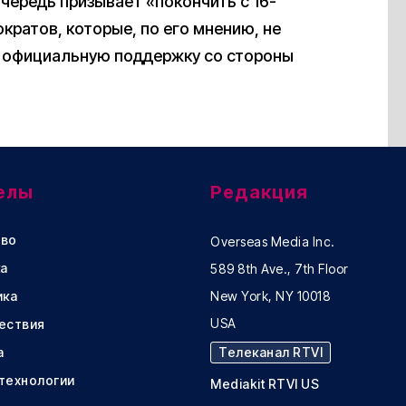
чередь призывает «покончить с 16-
ратов, которые, по его мнению, не
официальную поддержку со стороны
елы
Редакция
во
Overseas Media Inc.
а
589 8th Ave., 7th Floor
ика
New York, NY 10018
USA
ествия
а
Телеканал RTVI
 технологии
Mediakit RTVI US