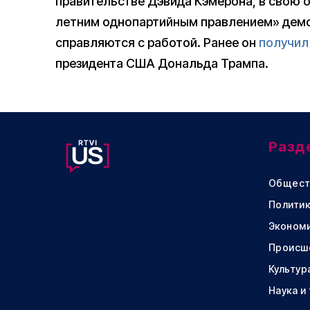
правительстве Дэвида Кэмерона, в свою о
летним однопартийным правлением» демок
справляются с работой. Ранее он
получил
президента США Дональда Трампа.
Разд
Общест
Политик
Эконом
Происш
Культур
Наука и