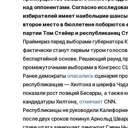
над оппонентами. Согласно исследова
избирателей имеет наибольшие шансы в
второе место в бюллетене поборются 
партии Том Стейер и республиканец Ст
Праймериз перед выборами губернатора К
фактически станут первым туром голосова
беспартийной основе. Решающий раунд пр
промежуточными выборами в Конгресс С
Ранее демократы
опасались
сценария прох
республиканцев — Хилтона и шерифа Чэда
показали рост позиций Бесерры, а также
кандидатуры Хилтона,
отмечает
CNN.
Республиканцы не руководили Калифорнией
после двух сроков покинул Арнольд Шварц
главе штата завершает демократ Гэвин Нь