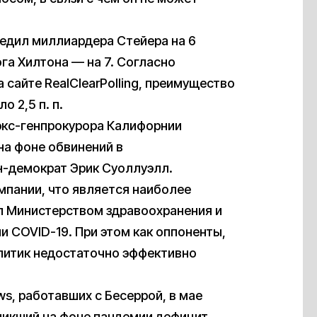
едил миллиардера Стейера на 6
ога Хилтона — на 7. Согласно
 сайте RealClearPolling, преимущество
 2,5 п. п.
экс-генпрокурора Калифорнии
на фоне обвинений в
н-демократ Эрик Суоллуэлл.
мпании, что является наиболее
ил Министерством здравоохранения и
 COVID-19. При этом как оппоненты,
олитик недостаточно эффективно
s, работавших с Бесеррой, в мае
зникший на фоне пандемии дефицит