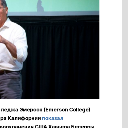
леджа Эмерсон (Emerson College)
ора Калифорнии
показал
воохранения США Хавьера Бесерры