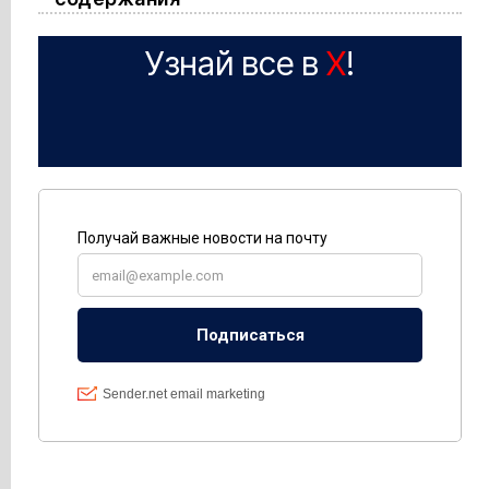
Узнай все в
X
!