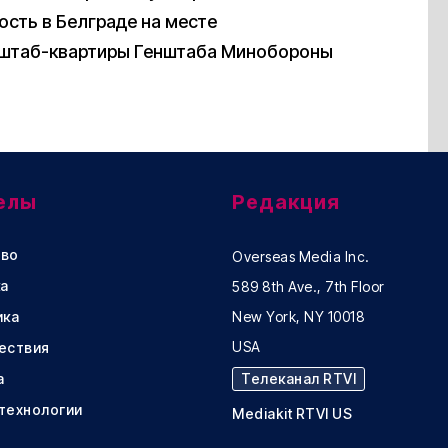
сть в Белграде на месте
 штаб-квартиры Генштаба Минобороны
елы
Редакция
во
Overseas Media Inc.
а
589 8th Ave., 7th Floor
ика
New York, NY 10018
USA
ествия
а
Телеканал RTVI
 технологии
Mediakit RTVI US