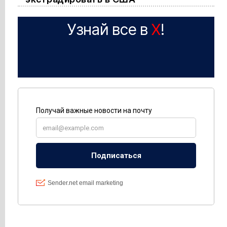
Узнай все в
X
!