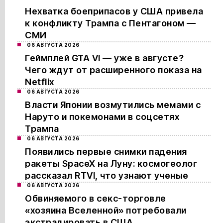
Нехватка боеприпасов у США привела
к конфликту Трампа с Пентагоном —
СМИ
06 АВГУСТА 2026
Геймплей GTA VI — уже в августе?
Чего ждут от расширенного показа на
Netflix
06 АВГУСТА 2026
Власти Японии возмутились мемами с
Наруто и покемонами в соцсетях
Трампа
06 АВГУСТА 2026
Появились первые снимки падения
ракеты SpaceX на Луну: космогеолог
рассказал RTVI, что узнают ученые
06 АВГУСТА 2026
Обвиняемого в секс-торговле
«хозяина Вселенной» потребовали
экстрадировать в США