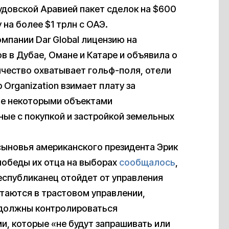
удовской Аравией пакет сделок на $600
на более $1 трлн с ОАЭ.
омпании Dar Global лицензию на
в в Дубае, Омане и Катаре и объявила о
ничество охватывает гольф-поля, отели
Organization взимает плату за
ие некоторыми объектами
ные с покупкой и застройкой земельных
сыновья американского президента Эрик
победы их отца на выборах
сообщалось
,
еспубликанец отойдет от управления
стаются в трастовом управлении,
 должны контролироваться
, которые «не будут запрашивать или