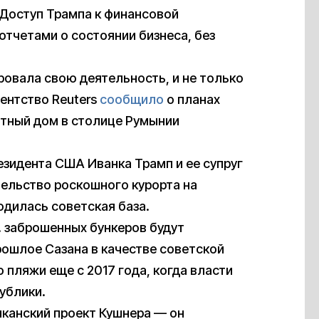
 Доступ Трампа к финансовой
тчетами о состоянии бизнеса, без
ировала свою деятельность, и не только
гентство Reuters
сообщило
о планах
итный дом в столице Румынии
резидента США Иванка Трамп и ее супруг
тельство роскошного курорта на
одилась советская база.
. заброшенных бункеров будут
рошлое Сазана в качестве советской
 пляжи еще с 2017 года, когда власти
ублики.
лканский проект Кушнера — он